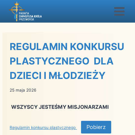
Przejdź
do
treści
REGULAMIN KONKURSU
PLASTYCZNEGO DLA
DZIECI I MŁODZIEŻY
25 maja 2026
WSZYSCY JESTEŚMY MISJONARZAMI
Pobierz
Regulamin konkursu plastycznego