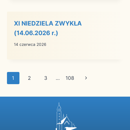
XI NIEDZIELA ZWYKŁA
(14.06.2026 r.)
14 czerwca 2026
Nawigacja
Następna
1
2
3
…
108
strony
strona