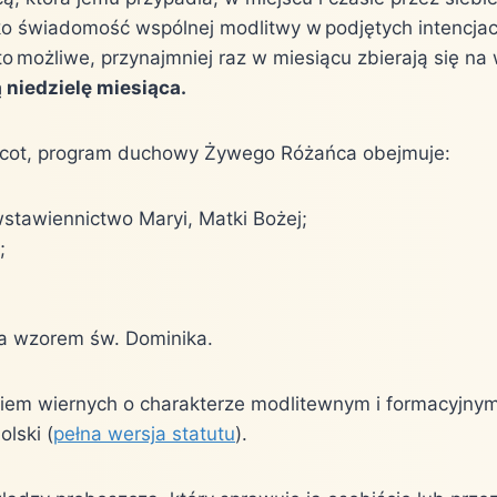
ko świadomość wspólnej modlitwy w podjętych intencjac
o możliwe, przynajmniej raz w miesiącu zbierają się n
 niedzielę miesiąca.
aricot, program duchowy Żywego Różańca obejmuje:
stawiennictwo Maryi, Matki Bożej;
;
;
za wzorem św. Dominika.
em wiernych o charakterze modlitewnym i formacyjnym. 
lski (
pełna wersja statutu
).