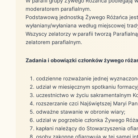
W parafii grupy Żywego Różańca podlegają w
moderatorem parafialnym.
Podstawową jednostką Żywego Różańca jest ws
wyłaniany/wyłaniana według miejscowej trady
Wszyscy zelatorzy w parafii tworzą Parafia
zelatorem parafialnym.
Zadania i obowiązki członków żywego róża
codzienne rozważanie jednej wyznaczonej
udział w miesięcznym spotkaniu formacy
uczestnictwo w życiu sakramentalnym Ko
rozszerzanie czci Najświętszej Maryi Pan
odważne stawanie w obronie wiary;
udział w pogrzebie członka Żywego Różań
kapłani należący do Stowarzyszenia ofia
osoby zakonne ofiarowują w tej samej in