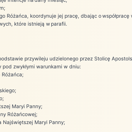
e intencje na dany miesiąc;
ym;
ego Różańca, koordynuje jej pracę, dbając o współpracę 
ch, które istnieją w parafii.
stawie przywileju udzielonego przez Stolicę Apostolską
y pod zwykłymi warunkami w dniu:
o Różańca;
skiego;
o;
szej Maryi Panny;
nny Różańcowej;
a Najświętszej Maryi Panny;