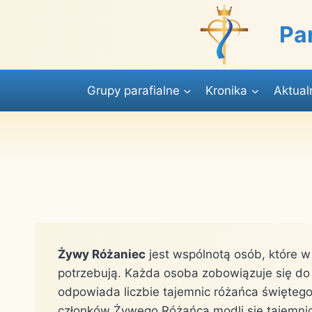
Przejdź
do
Pa
treści
Grupy parafialne
Kronika
Aktual
Żywy Różaniec
jest wspólnotą osób, które w 
potrzebują. Każda osoba zobowiązuje się do
odpowiada liczbie tajemnic różańca święteg
członków Żywego Różańca modli się tajemnicą