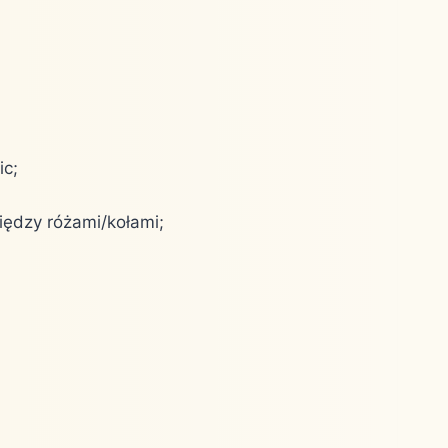
ic;
iędzy różami/kołami;