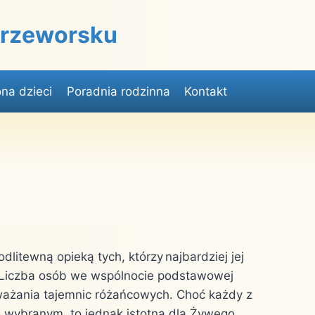
 Przeworsku
na dzieci
Poradnia rodzinna
Kontakt
litewną opieką tych, którzy najbardziej jej
. Liczba osób we wspólnocie podstawowej
ważania tajemnic różańcowych. Choć każdy z
e wybranym, to jednak istotną dla Żywego