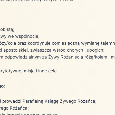
obistą;
twy we wspólnocie;
y/koła oraz koordynuje comiesięczną wymianę tajemn
i apostolskiej, zwłaszcza wśród chorych i ubogich;
em odpowiedzialnym za Żywy Różaniec a różą/kołem i m
rytatywne, misje i inne cele.
go:
i prowadzi Parafialną Księgę Żywego Różańca;
wego Różańca;