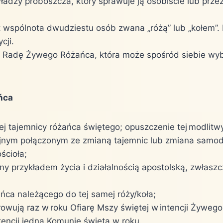
ładzy proboszcza, który sprawuje ją osobiście lub pr
pólnota dwudziestu osób zwana „różą” lub „kołem”. Na 
cji.
lną Radę Żywego Różańca, która może spośród siebie wy
ńca
 tajemnicy różańca świętego; opuszczenie tej modlitw
jnym połączonym ze zmianą tajemnic lub zmiana samodz
ścioła;
ny przykładem życia i działalnością apostolską, zwłasz
ca należącego do tej samej róży/koła;
rowują raz w roku Ofiarę Mszy świętej w intencji Żyweg
tencji jedną Komunię świętą w roku.