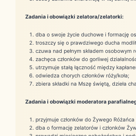
Zadania i obowiązki zelatora/zelatorki:
dba o swoje życie duchowe i formację os
troszczy się o prawdziwego ducha modli
czuwa nad pełnym składem osobowym róż
zachęca członków do gorliwej działalnośc
utrzymuje stałą łączność między kapłan
odwiedza chorych członków róży/koła;
zbiera składki na Mszę świętą, dzieła cha
Zadania i obowiązki moderatora parafialne
przyjmuje członków do Żywego Różańca 
dba o formację zelatorów i członków Ży