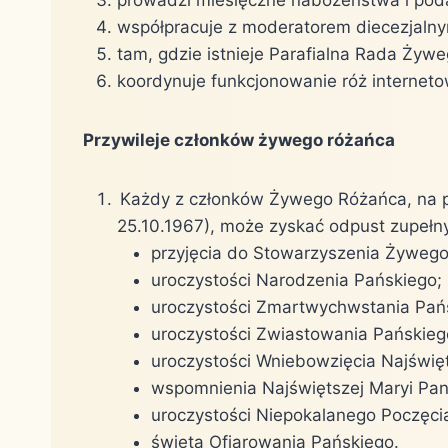
prowadzi miesięczne nabożeństwa i podaj
współpracuje z moderatorem diecezjaln
tam, gdzie istnieje Parafialna Rada Żyw
koordynuje funkcjonowanie róż internetowy
Przywileje członków żywego różańca
Każdy z członków Żywego Różańca, na pod
25.10.1967), może zyskać odpust zupełn
przyjęcia do Stowarzyszenia Żyweg
uroczystości Narodzenia Pańskiego;
uroczystości Zmartwychwstania Pań
uroczystości Zwiastowania Pańskieg
uroczystości Wniebowzięcia Najświęt
wspomnienia Najświętszej Maryi Pa
uroczystości Niepokalanego Poczęci
święta Ofiarowania Pańskiego.