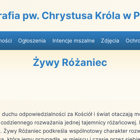
rafia pw. Chrystusa Króla w
ności
Ogłoszenia
Intencje mszalne
Zdjęcia
Ochro
Żywy Różaniec
duchu odpowiedzialności za Kościół i świat otaczają mod
 codziennego rozważania jednej tajemnicy różańcowej
o. Żywy Różaniec podkreśla wspólnotowy charakter roz
, która jemu przypadła, w miejscu i czasie przez siebi