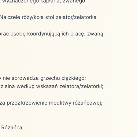
zez wyznaczonego kapłana, zwanego
czele róży/koła stoi zelator/zelatorka
brać osobę koordynującą ich pracę, zwaną
y nie sprowadza grzechu ciężkiego;
ielna według wskazań zelatora/zelatorki;
cza przez krzewienie modlitwy różańcowej;
o Różańca;