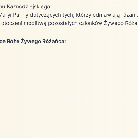
u Kaznodziejskiego.
Maryi Panny dotyczących tych, którzy odmawiają różani
oczeni modlitwą pozostałych członków Żywego Różańca,
jące Róże Żywego Różańca: