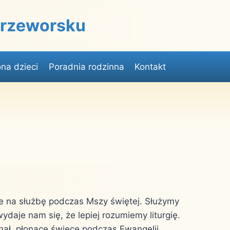
 Przeworsku
na dzieci
Poradnia rodzinna
Kontakt
nie na służbę podczas Mszy świętej. Służymy
wydaje nam się, że lepiej rozumiemy liturgię.
hał, płonące świece podczas Ewangelii,