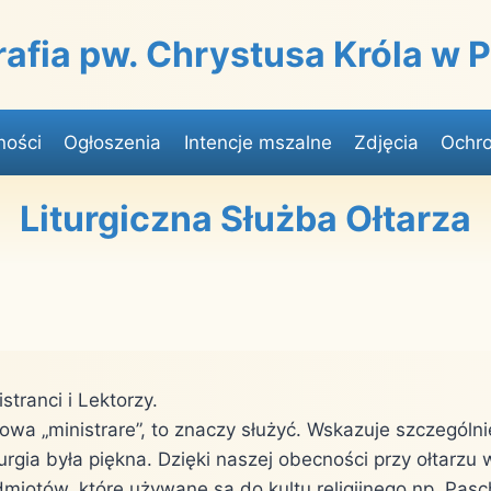
rafia pw. Chrystusa Króla w
ności
Ogłoszenia
Intencje mszalne
Zdjęcia
Ochro
Liturgiczna Służba Ołtarza
stranci i Lektorzy.
łowa „ministrare”, to znaczy służyć. Wskazuje szczegól
urgia była piękna. Dzięki naszej obecności przy ołtarzu 
iotów, które używane są do kultu religijnego np. Pasc