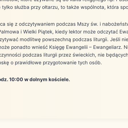
 tylko służba przy ołtarzu, to także wspólnota, która s
ąca się z odczytywaniem podczas Mszy św. i nabożeńst
 Palmowa i Wielki Piątek, kiedy lektor może odczytać Ew
ytywać modlitwę powszechną podczas liturgii. Jeśli ni
 może ponadto wnieść Księgę Ewangelii – Ewangeliarz. N
ynności podczas liturgii przez świeckich, nie będący
roskę o prawidłowe przygotowanie tych osób.
odz. 10:00 w dolnym kościele.