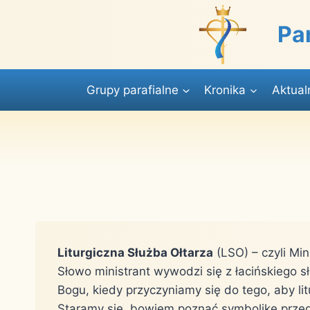
Przejdź
do
Pa
treści
Grupy parafialne
Kronika
Aktual
Liturgiczna Służba Ołtarza
(LSO) – czyli Mini
Słowo ministrant wywodzi się z łacińskiego s
Bogu, kiedy przyczyniamy się do tego, aby lit
Staramy się, bowiem poznać symbolikę przedm