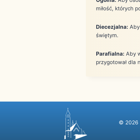
miłość, których p
Diecezjalna:
Aby 
świętym.
Parafialna:
Aby w
przygotował dla n
© 2026 P