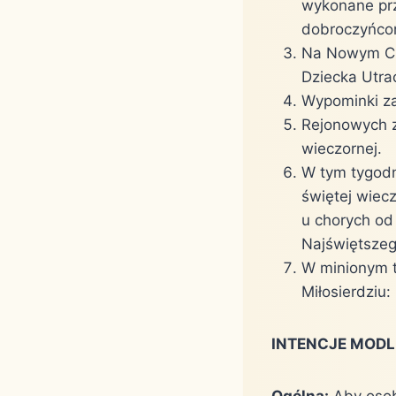
wykonane prz
dobroczyńco
Na Nowym Cm
Dziecka Utra
Wypominki za
Rejonowych z
wieczornej.
W tym tygodn
świętej wiecz
u chorych od
Najświętsze
W minionym t
Miłosierdziu:
INTENCJE MODL
Ogólna:
Aby osob