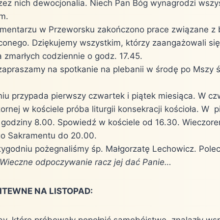
ez nich dewocjonalia. Niech Pan Bóg wynagrodzi wszy
m.
entarzu w Przeworsku zakończono prace związane z
conego. Dziękujemy wszystkim, którzy zaangażowali się 
 zmarłych codziennie o godz. 17.45.
apraszamy na spotkanie na plebanii w środę po Mszy ś
iu przypada pierwszy czwartek i piątek miesiąca. W c
ornej w kościele próba liturgii konsekracji kościoła. W 
 godziny 8.00. Spowiedź w kościele od 16.30. Wieczor
go Sakramentu do 20.00.
ygodniu pożegnaliśmy śp. Małgorzatę Lechowicz. Pole
Wieczne odpoczywanie racz jej dać Panie…
ITEWNE NA LISTOPAD:
y, które próbowały popełnić samobójstwo, znalazły wsp