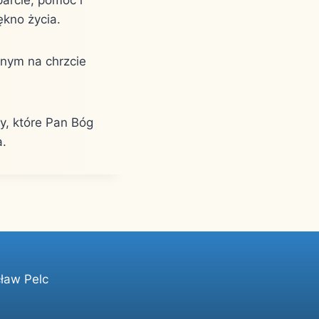
ękno życia.
anym na chrzcie
y, które Pan Bóg
a.
ław Pelc