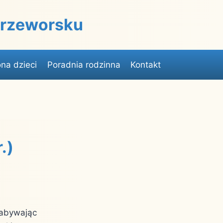
 Przeworsku
na dzieci
Poradnia rodzinna
Kontakt
.)
nabywając