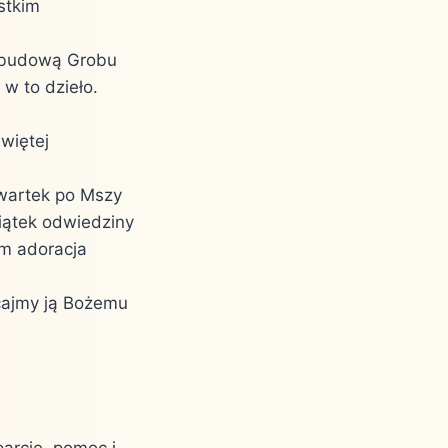
stkim
 budową Grobu
w to dzieło.
więtej
zwartek po Mszy
piątek odwiedziny
em adoracja
cajmy ją Bożemu
arcie, pomoc i