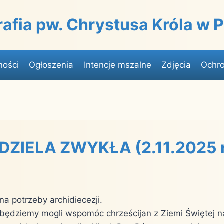
rafia pw. Chrystusa Króla w
ności
Ogłoszenia
Intencje mszalne
Zdjęcia
Ochro
DZIELA ZWYKŁA (2.11.2025 r
na potrzeby archidiecezji.
e będziemy mogli wspomóc chrześcijan z Ziemi Świętej 