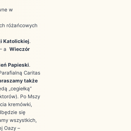
wne w
ch różańcowych
i Katolickiej
.
 – a
Wieczór
ień Papieski
.
arafialną Caritas
praszamy także
będą „cegiełką”
lektorów). Po Mszy
cia kremówki,
dbędzie się
amy wszystkich,
ej Oazy –