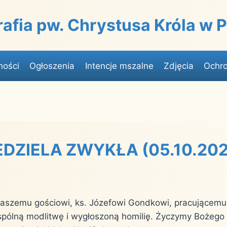
rafia pw. Chrystusa Króla w
ności
Ogłoszenia
Intencje mszalne
Zdjęcia
Ochro
EDZIELA ZWYKŁA (05.10.2025
aszemu gościowi, ks. Józefowi Gondkowi, pracującemu
wspólną modlitwę i wygłoszoną homilię. Życzymy Bożego