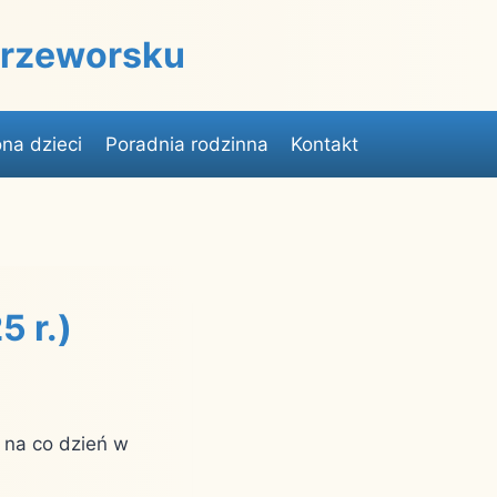
 Przeworsku
na dzieci
Poradnia rodzinna
Kontakt
 r.)
 na co dzień w