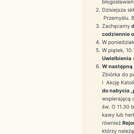
błogosławieńs
Dzisiejsza s
Przemyślu. B
Zachęcamy
d
codziennie o
W poniedział
W piątek, 10
Uwielbienia
o
W następną 
Zbiórka do p
i Akcję Kato
do nabycia 
wspierającą d
św. O 11.30 
kawy lub her
również
Rejo
którzy należą