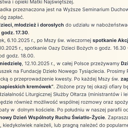
twa i opieki Matki Najświętszej.
kładka przeznaczona jest na Wyższe Seminarium Ducho
óg zapłać.
zieci, młodzież i dorosłych
do udziału w nabożeństwa
 godz. 17.30
.
ek, 6.10.2025 r., po Mszy św. wieczornej
spotkanie Akcj
.10.2025 r., spotkanie Oazy Dzieci Bożych o godz. 16.30
d godz. 18.00.
niedzielę
, 12.10.2025 r., w całej Polsce przeżywamy
Dz
uszek na Fundację Dzieło Nowego Tysiąclecia. Prosimy P
licką o przeprowadzenie kwesty. Po każdej Mszy św.
za
„papieskich kremówek”
. Złożone przy tej okazji ofiary 
ziałalność Liturgicznej Służby Ołtarza (ministrantów i 
będzie również możliwość wspólnej rozmowy oraz spoży
baty w dolnym kościele. Po południu w naszej parafii o
nowy Dzień Wspólnoty Ruchu Światło-Życie
. Zaprasz
, kiedykolwiek należeli, lub pragną należeć do popularn