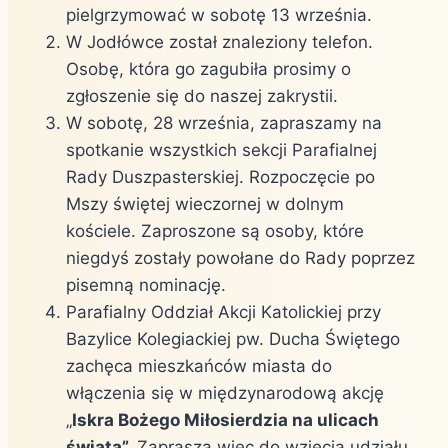
pielgrzymować w sobotę 13 września.
W Jodłówce został znaleziony telefon.
Osobę, która go zagubiła prosimy o
zgłoszenie się do naszej zakrystii.
W sobotę, 28 września, zapraszamy na
spotkanie wszystkich sekcji Parafialnej
Rady Duszpasterskiej. Rozpoczęcie po
Mszy świętej wieczornej w dolnym
kościele. Zaproszone są osoby, które
niegdyś zostały powołane do Rady poprzez
pisemną nominację.
Parafialny Oddział Akcji Katolickiej przy
Bazylice Kolegiackiej pw. Ducha Świętego
zachęca mieszkańców miasta do
włączenia się w międzynarodową akcję
„
Iskra Bożego Miłosierdzia na ulicach
świata”.
Zaprasza więc do wzięcia udziału