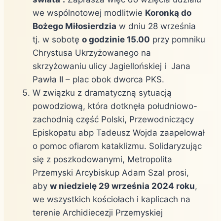
we wspólnotowej modlitwie
Koronką do
Bożego Miłosierdzia
w dniu 28 września
tj. w sobotę
o godzinie 15.00
przy pomniku
Chrystusa Ukrzyżowanego na
skrzyżowaniu ulicy Jagiellońskiej i Jana
Pawła II – plac obok dworca PKS.
W związku z dramatyczną sytuacją
powodziową, która dotknęła południowo-
zachodnią część Polski, Przewodniczący
Episkopatu abp Tadeusz Wojda zaapelował
o pomoc ofiarom kataklizmu. Solidaryzując
się z poszkodowanymi, Metropolita
Przemyski Arcybiskup Adam Szal prosi,
aby
w niedzielę 29 września 2024 roku
,
we wszystkich kościołach i kaplicach na
terenie Archidiecezji Przemyskiej