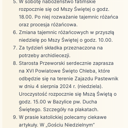
W sobotę nabożeństwo fatimskie
rozpocznie się od Mszy Świętej o godz.
18.00. Po niej rozważanie tajemnic różańca
oraz procesja różańcowa.
Zmiana tajemnic różańcowych w przyszłą
niedzielę po Mszy Świętej o godz. 10.00.
Za tydzień składka przeznaczona na
potrzeby archidiecezji.
Starosta Przeworski serdecznie zaprasza
na XVI Powiatowe Święto Chleba, które
odbędzie się na terenie Zajazdu Pastewnik
w dniu 4 sierpnia 2024 r. (niedziela).
Uroczystość rozpocznie się Mszą Świętą o
godz. 15.00 w Bazylice pw. Ducha
Świętego. Szczegóły na plakatach.
W prasie katolickiej polecamy ciekawe
artykuły. W „Gościu Niedzielnym”