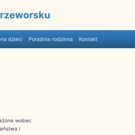
 Przeworsku
na dzieci
Poradnia rodzinna
Kontakt
yrażone wobec
aństwa i