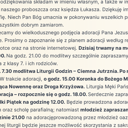
 Podziękowania składam w imieniu własnym, a także w i
, naszego proboszcza oraz księdza Łukasza. Dziękuję im
fię. Niech Pan Bóg umacnia w pokonywaniu wszelkich pr
wszystkim dobrym zamiarom.
camy do wielkodusznego podjęcia adoracji Pana Jezus
. Prosimy o zapoznanie się z planem adoracji według r
otce oraz na stronie internetowej.
Dzisiaj trwamy na m
00.
Na godz. 21.00 do modlitwy szczególnie zapraszam
z klasy 7. i ich rodziców.
. 7.30 modlitwa Liturgii Godzin – Ciemna Jutrznia. Po 
W trakcie adoracji,
o godz. 15.00 Koronka do Bożego M
ąca Nowennę oraz Droga Krzyżowa.
Liturgia Męki Pańs
racja – rozpocznie się o godz. 18.00.
Serdecznie zapr
lki Piątek na godzinę 12.00.
Będzie prowadzona adorac
h oraz scholę parafialną; natomiast
młodzież zaprasza
zinie 21.00
na adoracjęprowadzoną przez młodzież oa
j liturgii będzie jeszcze możliwość skorzystania z sak