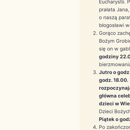
Eucharystii.
prałata Jana
o naszą para
błogosławi 
Gorąco zachę
Bożym Grobie
się on w gabl
godziny 22.
bierzmowania 
Jutro o godz
godz. 18.00.
rozpoczynaj
główna celeb
dzieci w Wie
Dzieci Bożyc
Piątek o god
Po zakończone