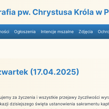
rafia pw. Chrystusa Króla w
ności
Ogłoszenia
Intencje mszalne
Zdjęcia
Ochro
zwartek (17.04.2025)
ujemy za życzenia i wszystkie przejawy życzliwości w
kazji dzisiejszego święta ustanowienia sakramentu kapł