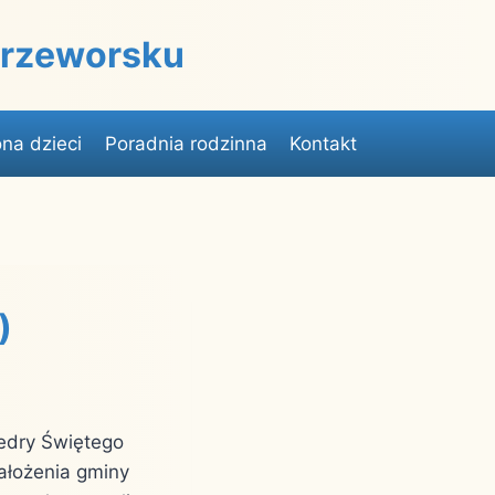
 Przeworsku
na dzieci
Poradnia rodzinna
Kontakt
)
tedry Świętego
założenia gminy