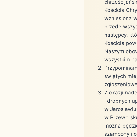
chrześcijańsk
Kościoła Chr
wzniesiona w
przede wszys
następcy, któ
Kościoła pow
Naszym obowi
wszystkim n
Przypominamy
świętych miej
zgłoszeniowe
Z okazji nad
i drobnych u
w Jarosławiu
w Przeworsku
można będzie
szampony i o