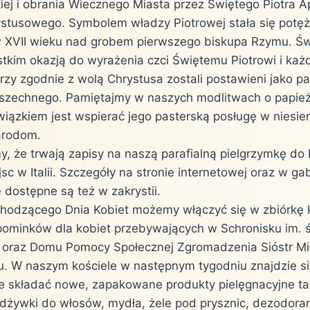
iej i obrania Wiecznego Miasta przez Świętego Piotra Ap
ystusowego. Symbolem władzy Piotrowej stała się potęż
 XVII wieku nad grobem pierwszego biskupa Rzymu. Świ
tkim okazją do wyrażenia czci Świętemu Piotrowi i ka
rzy zgodnie z wolą Chrystusa zostali postawieni jako p
szechnego. Pamiętajmy w naszych modlitwach o papież
ązkiem jest wspierać jego pasterską posługę w niesien
arodom.
, że trwają zapisy na naszą parafialną pielgrzymkę do 
sc w Italii. Szczegóły na stronie internetowej oraz w ga
 dostępne są też w zakrystii.
chodzącego Dnia Kobiet możemy włączyć się w zbiórk
pominków dla kobiet przebywających w Schronisku im. ś
 oraz Domu Pomocy Społecznej Zgromadzenia Sióstr Mił
. W naszym kościele w następnym tygodniu znajdzie si
 składać nowe, zapakowane produkty pielęgnacyjne tak
dżywki do włosów, mydła, żele pod prysznic, dezodora