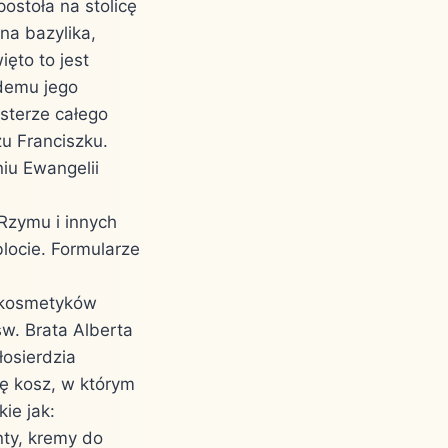
ostoła na stolicę
na bazylika,
ęto to jest
żdemu jego
asterze całego
u Franciszku.
iu Ewangelii
Rzymu i innych
blocie. Formularze
ę kosmetyków
w. Brata Alberta
osierdzia
ę kosz, w którym
ie jak:
nty, kremy do