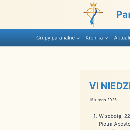
Przejdź
do
Pa
treści
Grupy parafialne
Kronika
Aktual
VI NIEDZ
16 lutego 2025
W sobotę, 22
Piotra Apost