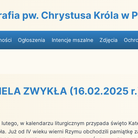
rafia pw. Chrystusa Króla w
ności
Ogłoszenia
Intencje mszalne
Zdjęcia
Ochro
IELA ZWYKŁA (16.02.2025 r.
 lutego, w kalendarzu liturgicznym przypada święto Ka
oła. Już od IV wieku wierni Rzymu obchodzili pamiątkę 