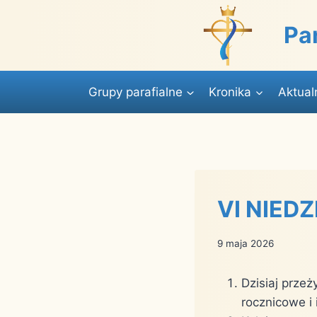
Przejdź
do
Pa
treści
Grupy parafialne
Kronika
Aktual
VI NIED
9 maja 2026
Dzisiaj przeż
rocznicowe i