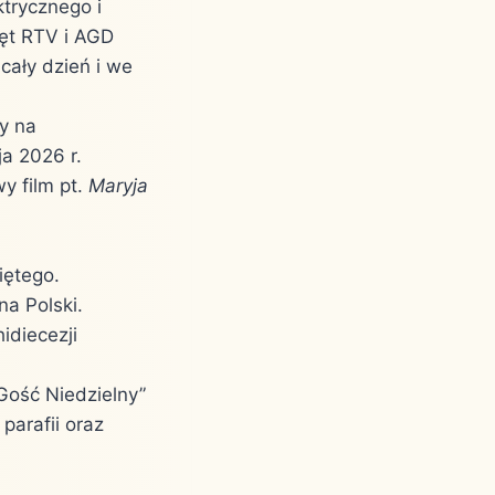
ktrycznego i
zęt RTV i AGD
cały dzień i we
y na
a 2026 r.
y film pt.
Maryja
iętego.
na Polski.
idiecezji
Gość Niedzielny”
parafii oraz