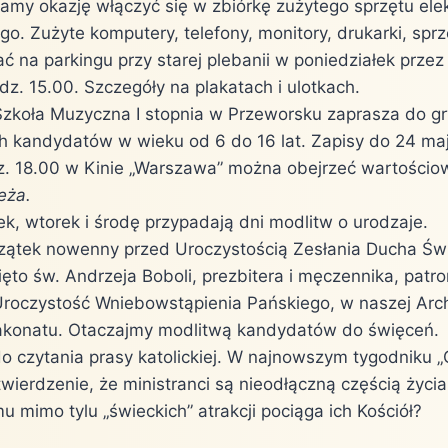
mamy okazję włączyć się w zbiórkę zużytego sprzętu ele
go. Zużyte komputery, telefony, monitory, drukarki, spr
 na parkingu przy starej plebanii w poniedziałek przez 
z. 15.00. Szczegóły na plakatach i ulotkach.
koła Muzyczna I stopnia w Przeworsku zaprasza do gr
h kandydatów w wieku od 6 do 16 lat. Zapisy do 24 maj
dz. 18.00 w Kinie „Warszawa” można obejrzeć wartościow
eża.
k, wtorek i środę przypadają dni modlitw o urodzaje.
zątek nowenny przed Uroczystością Zesłania Ducha Św
to św. Andrzeja Boboli, prezbitera i męczennika, patro
Uroczystość Wniebowstąpienia Pańskiego, w naszej Arch
akonatu. Otaczajmy modlitwą kandydatów do święceń.
 czytania prasy katolickiej. W najnowszym tygodniku „
wierdzenie, że ministranci są nieodłączną częścią życia 
u mimo tylu „świeckich” atrakcji pociąga ich Kościół?