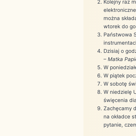
Kolejny raz 
elektroniczne
można składać
wtorek do god
Państwowa Sz
instrumentac
Dzisiaj o go
– Matka Papi
W poniedziałe
W piątek poc
W sobotę świę
W niedzielę 
święcenia di
Zachęcamy do
na okładce st
pytanie, czem