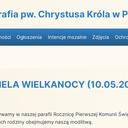
rafia pw. Chrystusa Króla w
ności
Ogłoszenia
Intencje mszalne
Zdjęcia
Ochro
ZIELA WIELKANOCY (10.05.2
ywamy w naszej parafii Rocznicę Pierwszej Komunii Świę
 ich rodziny obejmujemy naszą modlitwą.