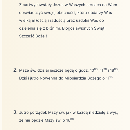
Zmartwychwstały Jezus w Waszych sercach da Wam
doświadczyć swojej obecności, która obdarzy Was
wielką miłością i radością oraz uzdolni Was do
dzielenia się z bliźnimi. Błogosławionych Świąt!
Szczęść Boże !
00
30
00
Msze św. dzisiaj jeszcze będą o godz. 10
, 11
i 18
.
15
Dziś i jutro Nowenna do Miłosierdzia Bożego o 11
Jutro porządek Mszy św. jak w każdą niedzielę z wyj.,
00
że nie będzie Mszy św. o 16