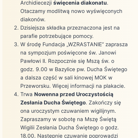
Archidiecezji
święcenia diakonatu
.
Otaczamy modlitwą nowo wyświęconych
diakonów.
Dzisiejsza składka przeznaczona jest na
parafie potrzebujące pomocy.
W środę Fundacja „WZRASTANIE” zaprasza
na sympozjum poświęcone św. Janowi
Pawłowi II. Rozpocznie się Mszą św. o
godz. 9.00 w Bazylice pw. Ducha Świętego
a dalsza część w sali kinowej MOK w
Przeworsku. Więcej informacji na plakacie.
Trwa
Nowenna przed Uroczystością
Zesłania Ducha Świętego
. Zakończy się
ona uroczystym czuwaniem wigilijnym.
Zapraszamy w sobotę na Mszę Świętą
Wigilii Zesłania Ducha Świętego o godz.
18.00. Następnie czuwanie poprowadzi