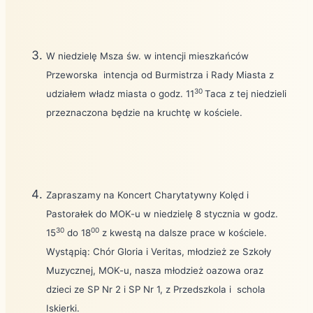
W niedzielę Msza św. w intencji mieszkańców
Przeworska
intencja od Burmistrza i Rady Miasta z
30
udziałem władz miasta o godz. 11
Taca z tej niedzieli
przeznaczona będzie na kruchtę w kościele.
Zapraszamy na Koncert Charytatywny Kolęd i
Pastorałek do MOK-u w niedzielę 8 stycznia w godz.
30
00
15
do 18
z kwestą na dalsze prace w kościele.
Wystąpią: Chór Gloria i Veritas, młodzież ze Szkoły
Muzycznej, MOK-u, nasza młodzież oazowa oraz
dzieci ze SP Nr 2 i SP Nr 1, z Przedszkola i
schola
Iskierki.