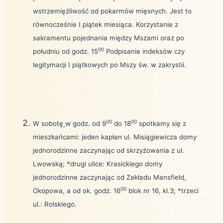
wstrzemięźliwość od pokarmów mięsnych. Jest to
równocześnie I piątek miesiąca. Korzystanie z
sakramentu pojednania między Mszami oraz po
00
południu od godz. 15
Podpisanie indeksów czy
legitymacji I piątkowych po Mszy św. w zakrystii.
00
00
W sobotę
w godz. od 9
do 18
spotkamy się z
mieszkańcami: jeden kapłan ul. Misiągiewicza domy
jednorodzinne zaczynając od skrzyżowania z ul.
Lwowską; *drugi ulice: Krasickiego domy
jednorodzinne zaczynając od Zakładu Mansfield,
00
Okopowa, a od ok. godz. 16
blok nr 16, kl.3; *trzeci
ul.: Rolskiego.