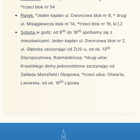
*trzeci blok nr 54
Piątek:
*Jeden kapłan ul. Dworcowa blok nr 8; * drugi
ul. Misiągiewicza blok nr 14, *trzeci blok nr 16, kl.1,2
00
00
Sobota
w godz. od 9
do 18
spotkamy się z
mieszkańcami: Jeden kapłan ul. Dworcowa blok nr 2,
00
ul. Głęboka zaczynając od ZUS-u, od ok. 13
Staropocztowa, Rzemieślnicza; *drugi ulice:
Krasickiego domy jednorodzinne zaczynając od
Zakładu Mansfield i Okopowa; *trzeci ulice: Otwarta,
00
Lwowska, od ok. 16
Lipowa