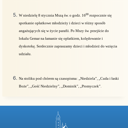
00
W niedzielę 8 stycznia Mszą św. o godz. 16
rozpocznie się
spotkanie opłatkowe młodzieży i dzieci w różny sposób
angażujących się w życie parafii. Po Mszy św. przejście do
lokalu Gemar na łamanie się opłatkiem, kolędowanie i
dyskotekę. Serdecznie zapraszamy dzieci i młodzież do wzięcia
udziału.
Na stoliku pod chórem są czasopisma: „Niedziela”, „Cuda i łaski
Boże”, „Gość Niedzielny”, „Dominik”, „Promyczek”.