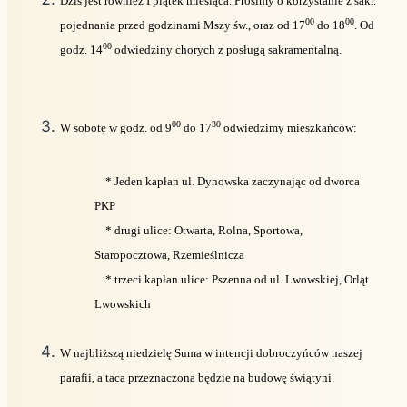
Dziś jest również I piątek miesiąca. Prosimy o korzystanie z sakr.
00
00
pojednania przed godzinami Mszy św., oraz od 17
do 18
. Od
00
godz. 14
odwiedziny chorych z posługą sakramentalną.
00
30
W sobotę w godz. od 9
do 17
odwiedzimy mieszkańców:
* Jeden kapłan ul. Dynowska zaczynając od dworca
PKP
* drugi ulice: Otwarta, Rolna, Sportowa,
Staropocztowa, Rzemieślnicza
* trzeci kapłan ulice: Pszenna od ul. Lwowskiej, Orląt
Lwowskich
W najbliższą niedzielę Suma w intencji dobroczyńców naszej
parafii, a taca przeznaczona będzie na budowę świątyni.