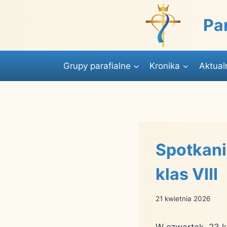
Przejdź
do
Pa
treści
Grupy parafialne
Kronika
Aktual
Spotkani
klas VIII
21 kwietnia 2026
W czwartek, 23 k