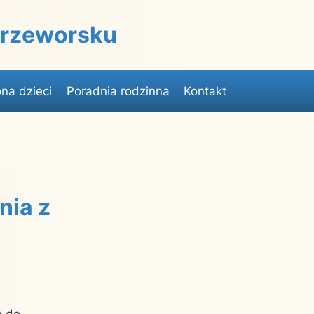
 Przeworsku
na dzieci
Poradnia rodzinna
Kontakt
nia z
w do