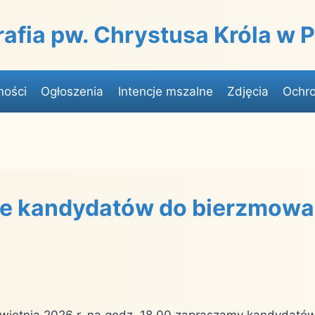
rafia pw. Chrystusa Króla w
ności
Ogłoszenia
Intencje mszalne
Zdjęcia
Ochro
e kandydatów do bierzmowa
wietnia 2026 r. na godz. 18.00 zapraszamy kandydató