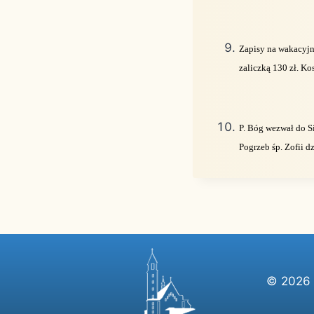
Zapisy na wakacyjne
zaliczką 130 zł. Ko
P. Bóg wezwał do Si
Pogrzeb śp. Zofii dz
© 2026 P