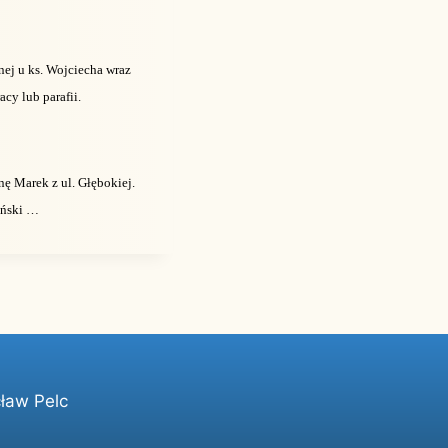
nej u ks. Wojciecha wraz
cy lub parafii.
nę Marek z ul. Głębokiej.
ański …
ław Pelc