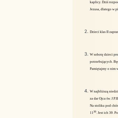
kaplicy. Dziś rozp
Jezusa, dlatego w 
Dzieci klas II zapr
W sobotę dzieci pro
potrzebujących. Będ
Pamiętajmy o nim 
W najbliższą niedz
za dar Ojca św. J.P
Na stoliku pod chór
30
11
. Jest ich 39. 