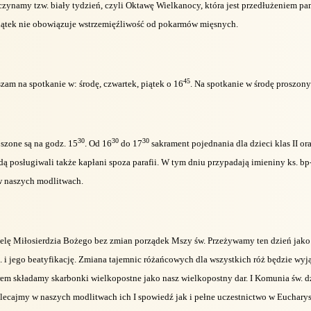
oczynamy tzw. biały tydzień, czyli Oktawę Wielkanocy, która jest przedłużeniem 
piątek nie obowiązuje wstrzemięźliwość od pokarmów mięsnych.
45
aszam na spotkanie w: środę, czwartek, piątek o 16
. Na spotkanie w środę proszony 
30
30
30
szone są na godz. 15
. Od 16
do 17
sakrament pojednania dla dzieci klas II or
ą posługiwali także kapłani spoza parafii. W tym dniu przypadają imieniny ks. bp
w naszych modlitwach.
ielę Miłosierdzia Bożego bez zmian porządek Mszy św. Przeżywamy ten dzień jako
.II. i jego beatyfikację. Zmiana tajemnic różańcowych dla wszystkich róż będzie wy
em składamy skarbonki wielkopostne jako nasz wielkopostny dar. I Komunia św. dzi
Polecajmy w naszych modlitwach ich I spowiedź jak i pełne uczestnictwo w Eucharyst