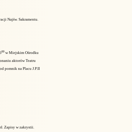
acji Najśw. Sakramentu.
00
6
w Miejskim Ośrodku
konaniu aktorów Teatru
od pomnik na Placu J.P.II
. Zapisy w zakrystii.