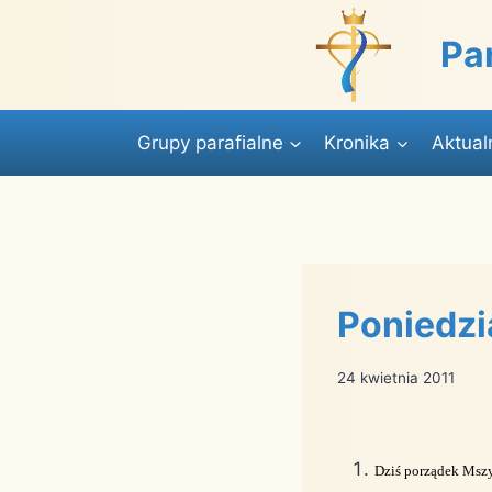
Przejdź
do
Pa
treści
Grupy parafialne
Kronika
Aktual
Poniedzi
24 kwietnia 2011
Dziś porządek Mszy