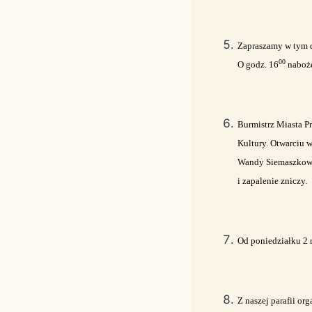
Zapraszamy w tym d
00
O godz. 16
naboże
Burmistrz Miasta P
Kultury. Otwarciu 
Wandy Siemaszkowe
i zapalenie zniczy.
Od poniedziałku 2 
Z naszej parafii or