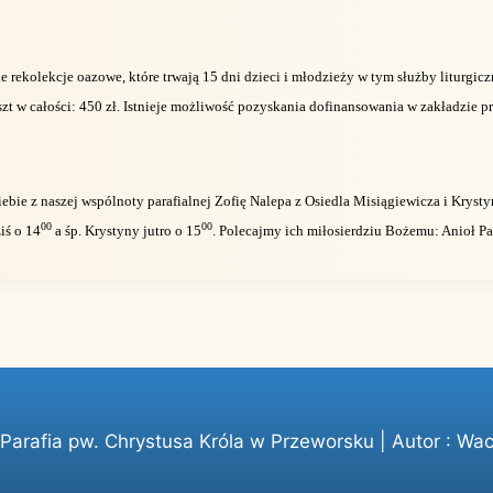
 rekolekcje oazowe, które trwają 15 dni dzieci i młodzieży w tym służby liturgicz
szt w całości: 450 zł. Istnieje możliwość pozyskania dofinansowania w zakładzie pra
ebie z naszej wspólnoty parafialnej Zofię Nalepa z Osiedla Misiągiewicza i Krysty
00
00
iś o 14
a śp. Krystyny jutro o 15
. Polecajmy ich miłosierdziu Bożemu: Anioł P
arafia pw. Chrystusa Króla w Przeworsku | Autor :
Wac