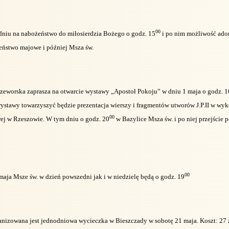
00
niu na nabożeństwo do miłosierdzia Bożego o godz. 15
i po nim możliwość ador
ństwo majowe i później Msza św.
rzeworska zaprasza na otwarcie wystawy „Apostoł Pokoju” w dniu 1 maja o godz. 1
wystawy towarzyszyć będzie prezentacja wierszy i fragmentów utworów J.P.II w wy
00
j w Rzeszowie. W tym dniu o godz. 20
w Bazylice Msza św. i po niej przejście p
00
maja Msze św. w dzień powszedni jak i w niedzielę będą o godz. 19
ganizowana jest jednodniowa wycieczka w Bieszczady w sobotę 21 maja. Koszt: 27 zł