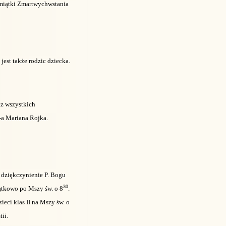
pamiątki Zmartwychwstania
jest także rodzic dziecka.
az wszystkich
-a Mariana Rojka.
 dziękczynienie P. Bogu
30
jątkowo po Mszy św. o 8
.
eci klas II na Mszy św. o
ii.