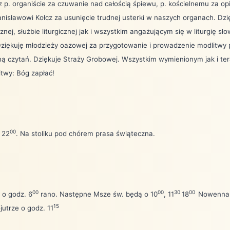
 p. organiście za czuwanie nad całością śpiewu, p. kościelnemu za op
anisławowi Kołcz za usunięcie trudnej usterki w naszych organach. Dzi
znej, służbie liturgicznej jak i wszystkim angażującym się w liturgię s
ziękuję młodzieży oazowej za przygotowanie i prowadzenie modlitwy p
iną czytań. Dziękuje Straży Grobowej. Wszystkim wymienionym jak i te
twy: Bóg zapłać!
00
 22
. Na stoliku pod chórem prasa świąteczna.
00
00
30
00
 o godz. 6
rano. Następne Msze św. będą o 10
, 11
18
Nowenna
15
jutrze o godz. 11