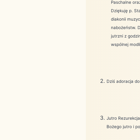
Paschalne oraz
Dziękuję p. St
diakonii muzyc
nabożeństw. D
jutrzni z godz
wspólnej modli
Dziś adoracja do
Jutro Rezurekcja
Bożego jutro i po