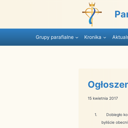
Przejdź
do
Pa
treści
Grupy parafialne
Kronika
Aktual
Ogłoszen
15 kwietnia 2017
1.
Dobiegło ko
byliście obec