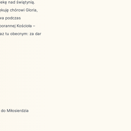
iekę nad świątynią.
ękuję chórowi Gloria,
łowa podczas
orannej Kościoła –
raz tu obecnym: za dar
 do M
iłosierdzia