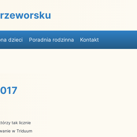
 Przeworsku
na dzieci
Poradnia rodzinna
Kontakt
2017
órzy tak licznie
owanie w Triduum