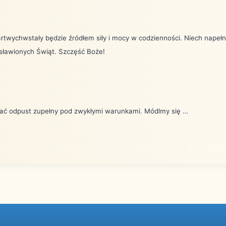
twychwstały będzie źródłem siły i mocy w codzienności. Niech napełn
osławionych Świąt. Szczęść Boże!
ać odpust zupełny pod zwykłymi warunkami. Módlmy się …