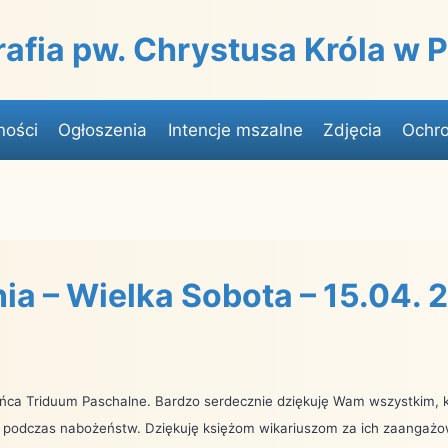
rafia pw. Chrystusa Króla w
ności
Ogłoszenia
Intencje mszalne
Zdjęcia
Ochro
ia – Wielka Sobota – 15.04. 
ńca Triduum Paschalne. Bardzo serdecznie dziękuję Wam wszystkim, kt
ni podczas nabożeństw. Dziękuję księżom wikariuszom za ich zaangaż