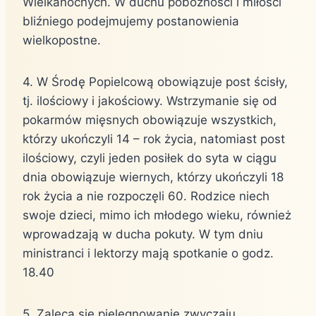
Wielkanocnych. W duchu pobożności i miłości
bliźniego podejmujemy postanowienia
wielkopostne.
4. W Środę Popielcową obowiązuje post ścisły,
tj. ilościowy i jakościowy. Wstrzymanie się od
pokarmów mięsnych obowiązuje wszystkich,
którzy ukończyli 14 – rok życia, natomiast post
ilościowy, czyli jeden posiłek do syta w ciągu
dnia obowiązuje wiernych, którzy ukończyli 18
rok życia a nie rozpoczęli 60. Rodzice niech
swoje dzieci, mimo ich młodego wieku, również
wprowadzają w ducha pokuty. W tym dniu
ministranci i lektorzy mają spotkanie o godz.
18.40
5. Zaleca się pielęgnowanie zwyczaju