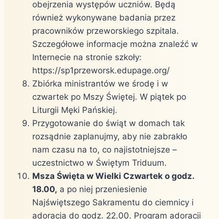
obejrzenia występów uczniów. Będą
również wykonywane badania przez
pracowników przeworskiego szpitala.
Szczegółowe informacje można znaleźć w
Internecie na stronie szkoły:
https://sp1przeworsk.edupage.org/
Zbiórka ministrantów we środę i w
czwartek po Mszy Świętej. W piątek po
Liturgii Męki Pańskiej.
Przygotowanie do świąt w domach tak
rozsądnie zaplanujmy, aby nie zabrakło
nam czasu na to, co najistotniejsze –
uczestnictwo w Świętym Triduum.
Msza Święta w Wielki Czwartek o godz.
18.00,
a po niej przeniesienie
Najświętszego Sakramentu do ciemnicy i
adoracja do godz. 22.00. Program adoracji