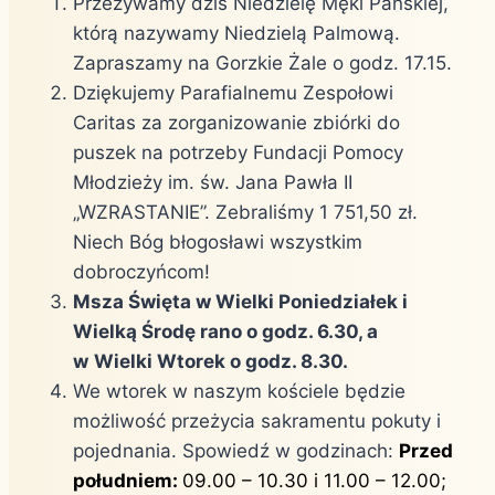
Przeżywamy dziś Niedzielę Męki Pańskiej,
którą nazywamy Niedzielą Palmową.
Zapraszamy na Gorzkie Żale o godz. 17.15.
Dziękujemy Parafialnemu Zespołowi
Caritas za zorganizowanie zbiórki do
puszek na potrzeby Fundacji Pomocy
Młodzieży im. św. Jana Pawła II
„WZRASTANIE”. Zebraliśmy 1 751,50 zł.
Niech Bóg błogosławi wszystkim
dobroczyńcom!
Msza Święta w Wielki Poniedziałek i
Wielką Środę rano o godz. 6.30, a
w
Wielki Wtorek o godz. 8.30.
We wtorek w naszym kościele będzie
możliwość przeżycia sakramentu pokuty i
pojednania. Spowiedź w godzinach:
Przed
południem:
09.00 – 10.30 i 11.00 – 12.00;