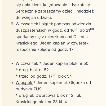
się opłatkiem, kolędowanie i dyskotekę.
Serdecznie zapraszamy dzieci i młodzież
do wzięcia udziału.
W czwartek i piątek podczas odwiedzin
00
00
duszpasterskich w godz. od 16
do 21
spotkamy się z mieszkańcami Osiedla
Krasickiego. Jeden kapłan w czwartek
00
rozpocznie kolędę od godz. 17
:
W czwartek
* Jeden kapłan blok nr 50
* drugi blok nr 52
00
* trzeci od godz. 17
blok 54
W piątek
* Jeden kapłan ul. Głęboka od
budynku ZUS
* drugi ul. Dworcowa blok nr 2 i ul.
Krasickiego blok nr 23 kl. 4