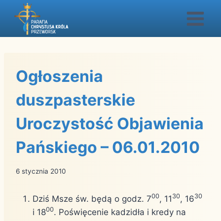
Przejdź
do
treści
Ogłoszenia
duszpasterskie
Uroczystość Objawienia
Pańskiego – 06.01.2010
6 stycznia 2010
00
30
30
Dziś Msze św. będą o godz. 7
, 11
, 16
00
i 18
. Poświęcenie kadzidła i kredy na