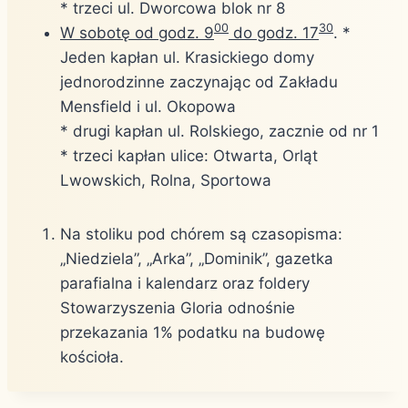
* trzeci ul. Dworcowa blok nr 8
00
30
W sobotę od godz. 9
do godz. 17
. *
Jeden kapłan ul. Krasickiego domy
jednorodzinne zaczynając od Zakładu
Mensfield i ul. Okopowa
* drugi kapłan ul. Rolskiego, zacznie od nr 1
* trzeci kapłan ulice: Otwarta, Orląt
Lwowskich, Rolna, Sportowa
Na stoliku pod chórem są czasopisma:
„Niedziela”, „Arka”, „Dominik”, gazetka
parafialna i kalendarz oraz foldery
Stowarzyszenia Gloria odnośnie
przekazania 1% podatku na budowę
kościoła.