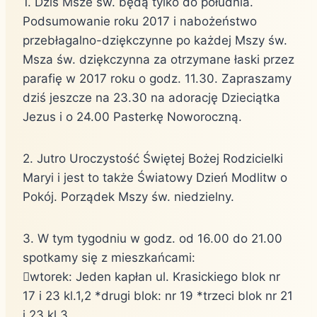
1. Dziś Msze św. będą tylko do południa.
Podsumowanie roku 2017 i nabożeństwo
przebłagalno-dziękczynne po każdej Mszy św.
Msza św. dziękczynna za otrzymane łaski przez
parafię w 2017 roku o godz. 11.30. Zapraszamy
dziś jeszcze na 23.30 na adorację Dzieciątka
Jezus i o 24.00 Pasterkę Noworoczną.
2. Jutro Uroczystość Świętej Bożej Rodzicielki
Maryi i jest to także Światowy Dzień Modlitw o
Pokój. Porządek Mszy św. niedzielny.
3. W tym tygodniu w godz. od 16.00 do 21.00
spotkamy się z mieszkańcami:
wtorek: Jeden kapłan ul. Krasickiego blok nr
17 i 23 kl.1,2 *drugi blok: nr 19 *trzeci blok nr 21
i 23 kl.3.