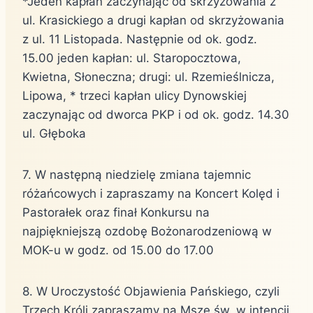
*Jeden kapłan zaczynając od skrzyżowania z
ul. Krasickiego a drugi kapłan od skrzyżowania
z ul. 11 Listopada. Następnie od ok. godz.
15.00 jeden kapłan: ul. Staropocztowa,
Kwietna, Słoneczna; drugi: ul. Rzemieślnicza,
Lipowa, * trzeci kapłan ulicy Dynowskiej
zaczynając od dworca PKP i od ok. godz. 14.30
ul. Głęboka
7. W następną niedzielę zmiana tajemnic
różańcowych i zapraszamy na Koncert Kolęd i
Pastorałek oraz finał Konkursu na
najpiękniejszą ozdobę Bożonarodzeniową w
MOK-u w godz. od 15.00 do 17.00
8. W Uroczystość Objawienia Pańskiego, czyli
Trzech Króli zapraszamy na Mszę św. w intencji