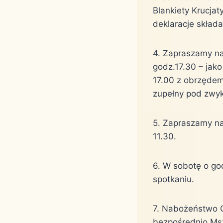
Blankiety Krucja
deklaracje skład
4. Zapraszamy na
godz.17.30 – jako
17.00 z obrzęde
zupełny pod zwy
5. Zapraszamy na
11.30.
6. W sobotę o go
spotkaniu.
7. Nabożeństwo G
bezpośrednio Msz