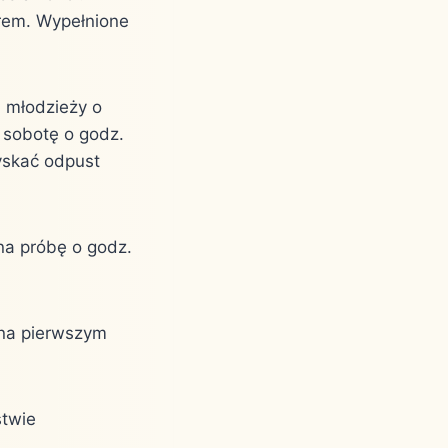
órem. Wypełnione
i młodzieży o
w sobotę o godz.
yskać odpust
na próbę o godz.
 na pierwszym
stwie