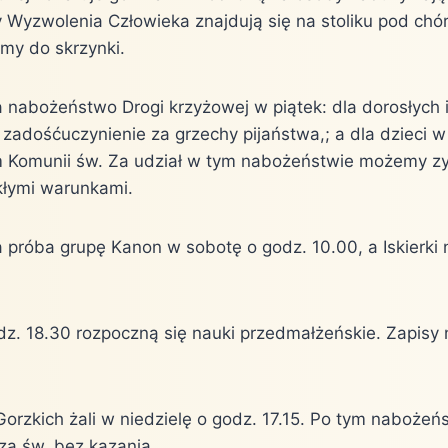
ty Wyzwolenia Człowieka znajdują się na stoliku pod ch
amy do skrzynki.
 nabożeństwo Drogi krzyżowej w piątek: dla dorosłych 
 zadośćuczynienie za grzechy pijaństwa,; a dla dzieci 
m Komunii św. Za udział w tym nabożeństwie możemy z
kłymi warunkami.
 próba grupę Kanon w sobotę o godz. 10.00, a Iskierki 
dz. 18.30 rozpoczną się nauki przedmałżeńskie. Zapisy
orzkich żali w niedzielę o godz. 17.15. Po tym nabożeń
a św. bez kazania.