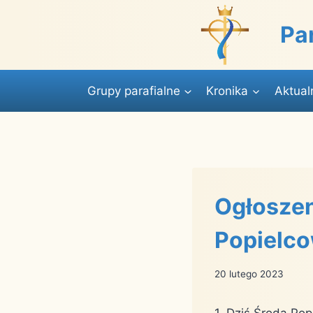
Przejdź
do
Pa
treści
Grupy parafialne
Kronika
Aktual
Ogłoszen
Popielco
20 lutego 2023
1. Dziś Środa Po