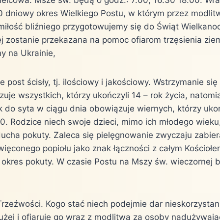
0 dniowy okres Wielkiego Postu, w którym przez modlit
 miłość bliźniego przygotowujemy się do Świąt Wielkano
 zostanie przekazana na pomoc ofiarom trzęsienia ziemi 
y na Ukrainie,
e post ścisły, tj. ilościowy i jakościowy. Wstrzymanie s
je wszystkich, którzy ukończyli 14 – rok życia, natomia
ek do syta w ciągu dnia obowiązuje wiernych, którzy ukoń
60. Rodzice niech swoje dzieci, mimo ich młodego wieku
cha pokuty. Zaleca się pielęgnowanie zwyczaju zabier
ięconego popiołu jako znak łączności z całym Kościoł
okres pokuty. W czasie Postu na Mszy św. wieczornej b
rzeźwości. Kogo stać niech podejmie dar nieskorzystani
użej i ofiaruje go wraz z modlitwą za osoby nadużywają