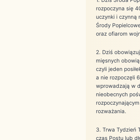
rozpoczyna się 4
uczynki i czynną
Środy Popielcowej
oraz ofiarom wojn
2. Dziś obowiązuj
mięsnych obowiązu
czyli jeden posił
a nie rozpoczęli 
wprowadzają w du
nieobecnych pośw
rozpoczynającym 
rozważania.
3. Trwa Tydzień T
czas Postu lub dł