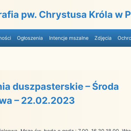
rafia pw. Chrystusa Króla w
ności
Ogłoszenia
Intencje mszalne
Zdjęcia
Ochro
ia duszpasterskie – Środa
wa – 22.02.2023
pielcowa. Msze św. będą o godz.: 7.00, 16.30 18.00. Wr