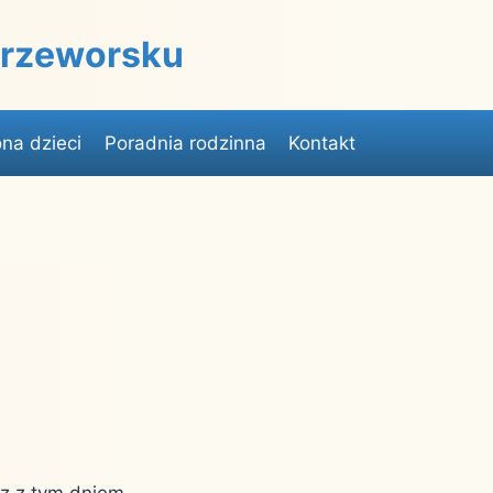
 Przeworsku
na dzieci
Poradnia rodzinna
Kontakt
az z tym dniem