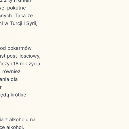
wę, pokutne
cnych. Taca ze
w Turcji i Syrii,
ię od pokarmów
st post ilościowy,
czyli 18 rok życia
, również
ania dla
em
ędą krótkie
a z alkoholu na
ce alkohol.