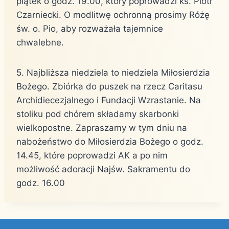
piątek o godz. 19.00, który poprowadzi ks. Piotr
Czarniecki. O modlitwę ochronną prosimy Różę
św. o. Pio, aby rozważała tajemnice
chwalebne.
5. Najbliższa niedziela to niedziela Miłosierdzia
Bożego. Zbiórka do puszek na rzecz Caritasu
Archidiecezjalnego i Fundacji Wzrastanie. Na
stoliku pod chórem składamy skarbonki
wielkopostne. Zapraszamy w tym dniu na
nabożeństwo do Miłosierdzia Bożego o godz.
14.45, które poprowadzi AK a po nim
możliwość adoracji Najśw. Sakramentu do
godz. 16.00