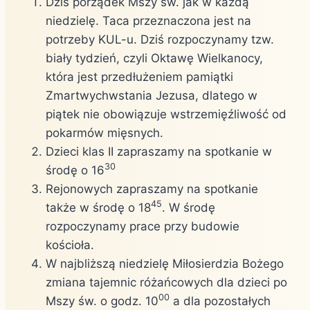
Dziś porządek Mszy św. jak w każdą
niedzielę. Taca przeznaczona jest na
potrzeby KUL-u. Dziś rozpoczynamy tzw.
biały tydzień, czyli Oktawę Wielkanocy,
która jest przedłużeniem pamiątki
Zmartwychwstania Jezusa, dlatego w
piątek nie obowiązuje wstrzemięźliwość od
pokarmów mięsnych.
Dzieci klas II zapraszamy na spotkanie w
30
środę o 16
Rejonowych zapraszamy na spotkanie
45
także w środę o 18
. W środę
rozpoczynamy prace przy budowie
kościoła.
W najbliższą niedzielę Miłosierdzia Bożego
zmiana tajemnic różańcowych dla dzieci po
00
Mszy św. o godz. 10
a dla pozostałych