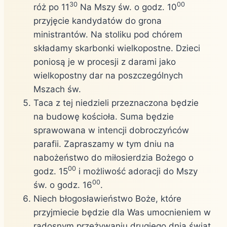
30
00
róż po 11
Na Mszy św. o godz. 10
przyjęcie kandydatów do grona
ministrantów. Na stoliku pod chórem
składamy skarbonki wielkopostne. Dzieci
poniosą je w procesji z darami jako
wielkopostny dar na poszczególnych
Mszach św.
Taca z tej niedzieli przeznaczona będzie
na budowę kościoła. Suma będzie
sprawowana w intencji dobroczyńców
parafii. Zapraszamy w tym dniu na
nabożeństwo do miłosierdzia Bożego o
00
godz. 15
i możliwość adoracji do Mszy
00
św. o godz. 16
.
Niech błogosławieństwo Boże, które
przyjmiecie będzie dla Was umocnieniem w
radosnym przeżywaniu drugiego dnia świąt