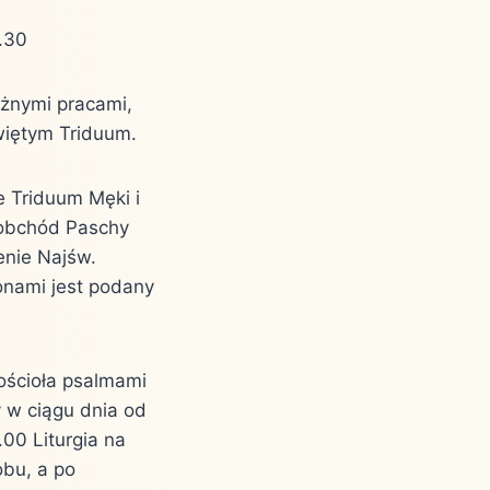
.30
óżnymi pracami,
Świętym Triduum.
e Triduum Męki i
 obchód Paschy
enie Najśw.
onami jest podany
ościoła psalmami
y w ciągu dnia od
00 Liturgia na
obu, a po