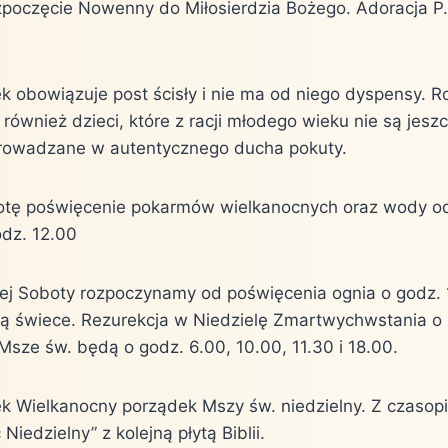
poczęcie Nowenny do Miłosierdzia Bożego. Adoracja P.
ek obowiązuje post ścisły i nie ma od niego dyspensy. R
 również dzieci, które z racji młodego wieku nie są je
rowadzane w autentycznego ducha pokuty.
otę poświęcenie pokarmów wielkanocnych oraz wody od
odz. 12.00
kiej Soboty rozpoczynamy od poświęcenia ognia o godz. 
ą świece. Rezurekcja w Niedzielę Zmartwychwstania o
Msze św. będą o godz. 6.00, 10.00, 11.30 i 18.00.
ek Wielkanocny porządek Mszy św. niedzielny. Z czaso
 Niedzielny” z kolejną płytą Biblii.