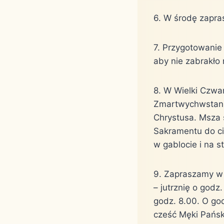
6. W środę zapra
7. Przygotowanie
aby nie zabrakło
8. W Wielki Czwa
Zmartwychwstania
Chrystusa. Msza ś
Sakramentu do ci
w gablocie i na st
9. Zapraszamy w 
– jutrznię o godz
godz. 8.00. O go
cześć Męki Pańsk