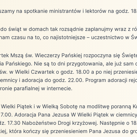
szamy na spotkanie ministrantów i lektorów na godz. 18
 do świąt w domach tak rozsądnie zaplanujmy wraz z r
 nam czasu na to, co najistotniejsze – uczestnictwo w 
rtek Mszą św. Wieczerzy Pańskiej rozpoczyna się Święt
 Pańskiego. Nie są to dni przygotowania, ale już sam
w. w Wielki Czwartek o godz. 18.00 a po niej przeniesi
emnicy i adoracja do godz. 22.00. Program adoracji rej
ronie parafialnej w internecie.
Wielki Piątek i w Wielką Sobotę na modlitwę poranną K
. 7.00. Adoracja Pana Jezusa W Wielki Piątek w ciemnic
dz. 17.30 Nabożeństwo Drogi krzyżowej. Następnie o 18.
iej, która kończy się przeniesieniem Pana Jezusa do gr