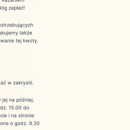
Bóg zapłać!
potrzebujących
iękujemy także
wanie tej kwoty.
ć w zakrystii.
jej na później.
odz. 15.00 do
ie i na stronie
ione o godz. 8.30