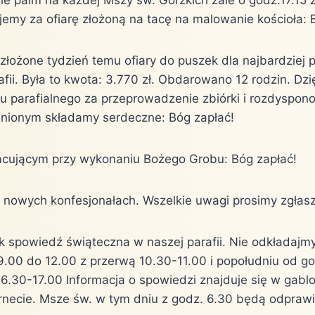
jemy za ofiarę złożoną na tacę na malowanie kościoła: 
złożone tydzień temu ofiary do puszek dla najbardziej 
afii. Była to kwota: 3.770 zł. Obdarowano 12 rodzin. Dz
u parafialnego za przeprowadzenie zbiórki i rozdyspono
nionym składamy serdeczne: Bóg zapłać!
acującym przy wykonaniu Bożego Grobu: Bóg zapłać!
 nowych konfesjonałach. Wszelkie uwagi prosimy zgłasza
k spowiedź świąteczna w naszej parafii. Nie odkładajmy 
9.00 do 12.00 z przerwą 10.30-11.00 i popołudniu od g
6.30-17.00 Informacja o spowiedzi znajduje się w gabloc
ternecie. Msze św. w tym dniu z godz. 6.30 będą odpraw