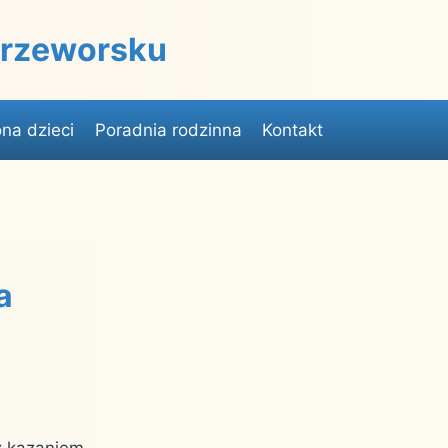
 Przeworsku
na dzieci
Poradnia rodzinna
Kontakt
a
 z kazaniem