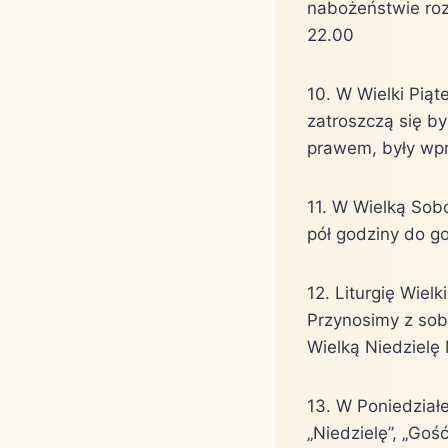
nabożeństwie roz
22.00
10. W Wielki Piąt
zatroszczą się by
prawem, były wp
11. W Wielką Sob
pół godziny do g
12. Liturgię Wiel
Przynosimy z sob
Wielką Niedzielę 
13. W Poniedział
„Niedzielę”, „Gość