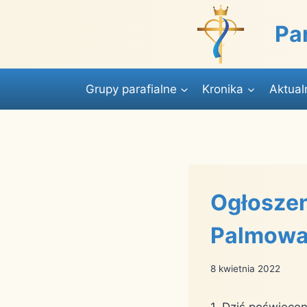
Przejdź
do
Pa
treści
Grupy parafialne
Kronika
Aktual
Ogłoszen
Palmowa
8 kwietnia 2022
1. Dziś poświęce