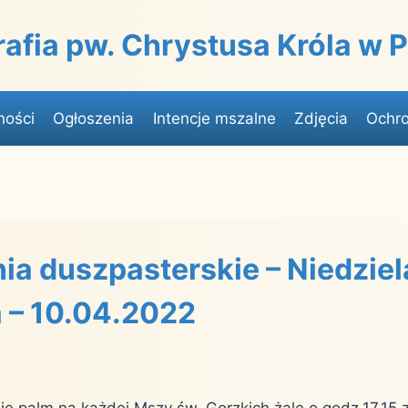
rafia pw. Chrystusa Króla w
ności
Ogłoszenia
Intencje mszalne
Zdjęcia
Ochro
ia duszpasterskie – Niedziel
 – 10.04.2022
nie palm na każdej Mszy św. Gorzkich żale o godz.17.15