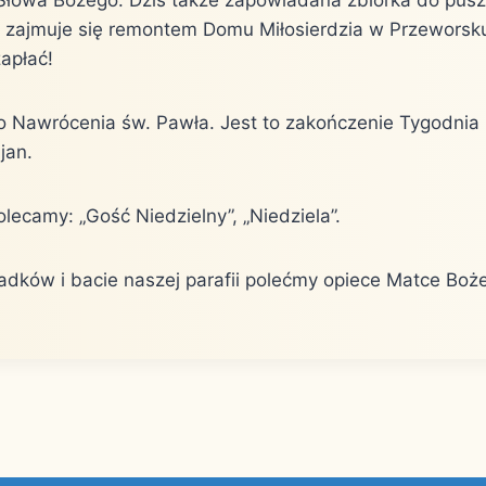
a zajmuje się remontem Domu Miłosierdzia w Przeworsk
apłać!
o Nawrócenia św. Pawła. Jest to zakończenie Tygodnia
jan.
lecamy: „Gość Niedzielny”, „Niedziela”.
iadków i bacie naszej parafii polećmy opiece Matce Boż