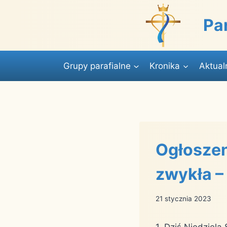
Przejdź
do
Pa
treści
Grupy parafialne
Kronika
Aktual
Ogłoszeni
zwykła –
21 stycznia 2023
1. Dziś Niedziel