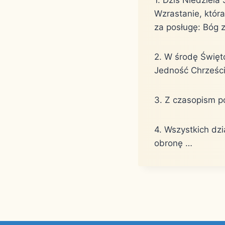
Wzrastanie, któr
za posługę: Bóg z
2. W środę Święt
Jedność Chrześci
3. Z czasopism po
4. Wszystkich dz
obronę …