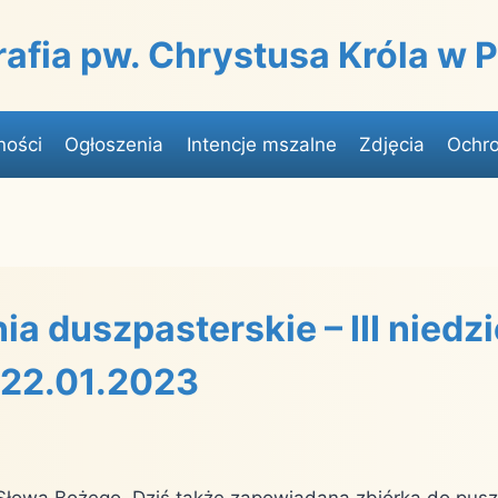
rafia pw. Chrystusa Króla w
ności
Ogłoszenia
Intencje mszalne
Zdjęcia
Ochro
a duszpasterskie – III niedzi
 22.01.2023
a Słowa Bożego. Dziś także zapowiadana zbiórka do pus