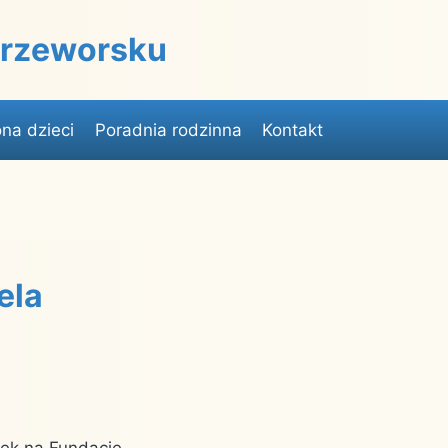
 Przeworsku
na dzieci
Poradnia rodzinna
Kontakt
ela
zek na Fundację