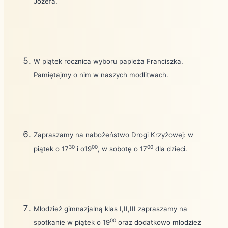
Józefa.
W piątek rocznica wyboru papieża Franciszka.
Pamiętajmy o nim w naszych modlitwach.
Zapraszamy na nabożeństwo Drogi Krzyżowej: w
30
00
00
piątek o 17
i o19
, w sobotę o 17
dla dzieci.
Młodzież gimnazjalną klas I,II,III zapraszamy na
00
spotkanie w piątek o 19
oraz dodatkowo młodzież