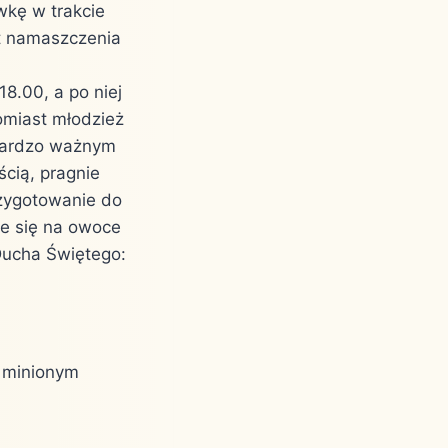
wkę w trakcie
nt namaszczenia
8.00, a po niej
omiast młodzież
 bardzo ważnym
ścią, pragnie
rzygotowanie do
ie się na owoce
Ducha Świętego:
w minionym