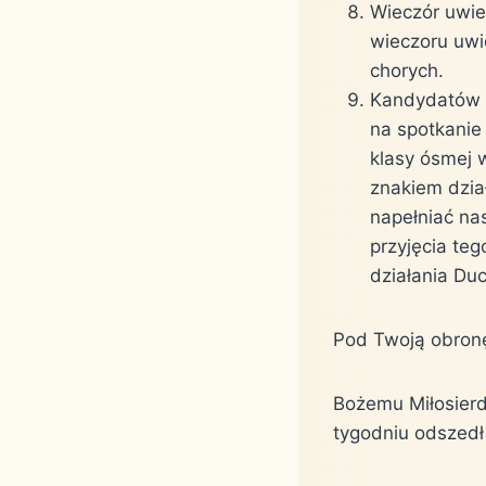
Wieczór uwie
wieczoru uwi
chorych.
Kandydatów d
na spotkanie
klasy ósmej 
znakiem dział
napełniać na
przyjęcia te
działania Du
Pod Twoją obro
Bożemu Miłosierd
tygodniu odszedł