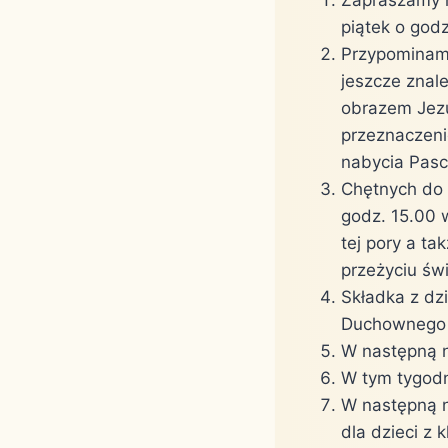
piątek o god
Przypominamy
jeszcze znal
obrazem Jezus
przeznaczeni
nabycia Pasch
Chętnych do 
godz. 15.00 
tej pory a t
przeżyciu św
Składka z dz
Duchownego 
W następną n
W tym tygodn
W następną n
dla dzieci z 