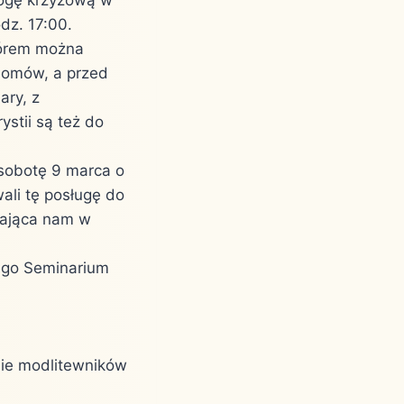
dz. 17:00.
hórem można
 domów, a przed
ary, z
stii są też do
sobotę 9 marca o
ali tę posługę do
gająca nam w
zego Seminarium
nie modlitewników