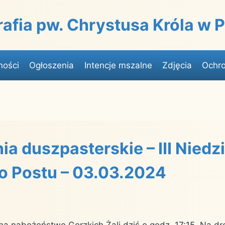
rafia pw. Chrystusa Króla w
ności
Ogłoszenia
Intencje mszalne
Zdjęcia
Ochro
a duszpasterskie – III Niedz
o Postu – 03.03.2024
a nabożeństwo Gorzkich Żali dziś o godz. 17:15. Na d