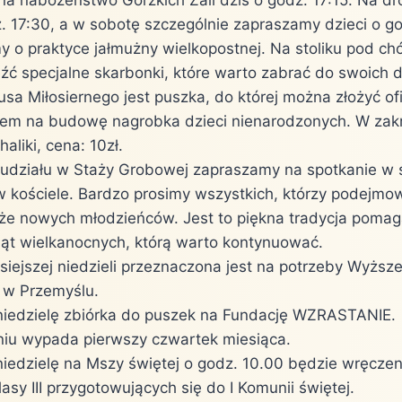
z. 17:30, a w sobotę szczególnie zapraszamy dzieci o go
 o praktyce jałmużny wielkopostnej. Na stoliku pod c
eźć specjalne skarbonki, które warto zabrać do swoich
a Miłosiernego jest puszka, do której można złożyć ofi
em na budowę nagrobka dzieci nienarodzonych. W zakry
aliki, cena: 10zł.
udziału w Staży Grobowej zapraszamy na spotkanie w 
w kościele. Bardzo prosimy wszystkich, którzy podejmow
akże nowych młodzieńców. Jest to piękna tradycja poma
iąt wielkanocnych, którą warto kontynuować.
isiejszej niedzieli przeznaczona jest na potrzeby Wyżs
w Przemyślu.
iedzielę zbiórka do puszek na Fundację WZRASTANIE.
iu wypada pierwszy czwartek miesiąca.
iedzielę na Mszy świętej o godz. 10.00 będzie wręcze
klasy III przygotowujących się do I Komunii świętej.