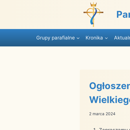
Przejdź
do
Pa
treści
Grupy parafialne
Kronika
Aktual
Ogłoszeni
Wielkieg
2 marca 2024
Zapraszamy n