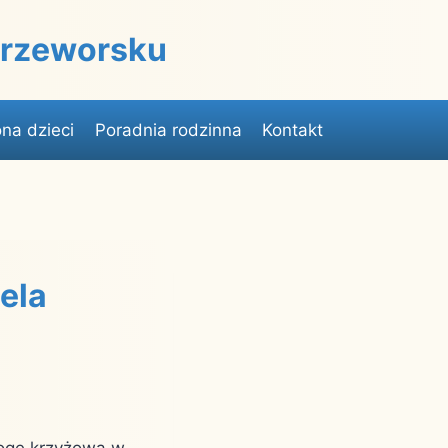
 Przeworsku
na dzieci
Poradnia rodzinna
Kontakt
iela
rogę krzyżową w