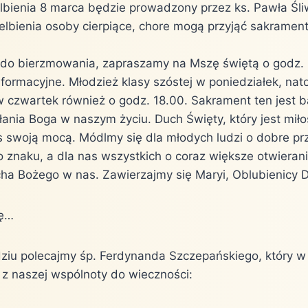
lbienia 8 marca będzie prowadzony przez ks. Pawła Śli
elbienia osoby cierpiące, chore mogą przyjąć sakrame
o bierzmowania, zapraszamy na Mszę świętą o godz. 1
 formacyjne. Młodzież klasy szóstej w poniedziałek, nat
w czwartek również o godz. 18.00. Sakrament ten jest
ania Boga w naszym życiu. Duch Święty, który jest miło
s swoją mocą. Módlmy się dla młodych ludzi o dobre p
go znaku, a dla nas wszystkich o coraz większe otwieran
cha Bożego w nas. Zawierzajmy się Maryi, Oblubienicy 
nę…
ziu polecajmy śp. Ferdynanda Szczepańskiego, który 
 z naszej wspólnoty do wieczności: