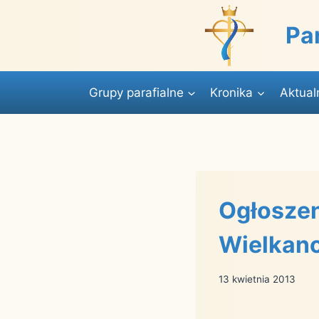
Przejdź
do
Pa
treści
Grupy parafialne
Kronika
Aktual
Ogłoszen
Wielkano
13 kwietnia 2013