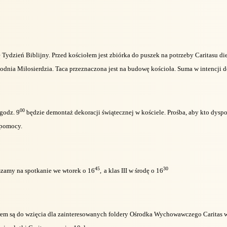
 Tydzień Biblijny. Przed kościołem jest zbiórka do puszek na potrzeby Caritasu die
odnia Miłosierdzia. Taca przeznaczona jest na budowę kościoła. Suma w intencji d
00
godz. 9
będzie demontaż dekoracji świątecznej w kościele. Prośba, aby kto dysp
 pomocy.
45
30
aszamy na spotkanie we wtorek o 16
,
a klas III w środę o 16
rem są do wzięcia dla zainteresowanych foldery Ośrodka Wychowawczego Caritas 