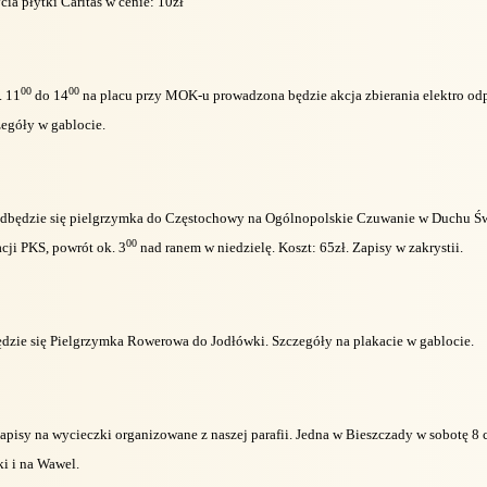
cia płytki Caritas w cenie: 10zł
00
00
. 11
do 14
na placu przy MOK-u prowadzona będzie akcja zbierania elektro od
zegóły w gablocie.
odbędzie się pielgrzymka do Częstochowy na Ogólnopolskie Czuwanie w Duchu Św
00
cji PKS, powrót ok. 3
nad ranem w niedzielę. Koszt: 65zł. Zapisy w zakrystii.
dzie się Pielgrzymka Rowerowa do Jodłówki. Szczegóły na plakacie w gablocie.
zapisy na wycieczki organizowane z naszej parafii. Jedna w Bieszczady w sobotę 8 
i i na Wawel.