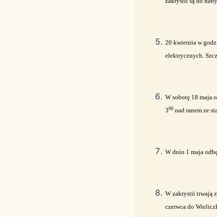
zakrystii są do naby
20 kwietnia w godz
elektrycznych. Szc
W sobotę 18 maja 
00
3
nad ranem ze sta
W dniu 1 maja odbę
W zakrystii trwają 
czerwca do Wieliczk