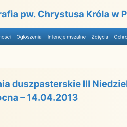
rafia pw. Chrystusa Króla w
ności
Ogłoszenia
Intencje mszalne
Zdjęcia
Ochro
ia duszpasterskie III Niedzie
cna – 14.04.2013