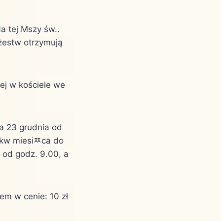
a tej Mszy św..
że￱stw otrzymują
ej w kościele we
a 23 grudnia od
tk￳w miesiﾹca do
 od godz. 9.00, a
rem w cenie: 10 zł