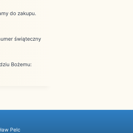
camy do zakupu.
 numer świąteczny
rdziu Bożemu:
ław Pelc