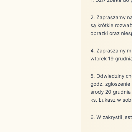
2. Zapraszamy na
są kró￳tkie rozwa
obrazki oraz nie
4. Zapraszamy mę
wtorek 19 grudni
5. Odwiedziny ch
godz. zgłoszenie 
środy 20 grudnia 
ks. Łukasz w sob
6. W zakrystii jes