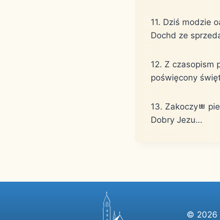
11. Dziś modzie 
Doch￳d ze sprzed
12. Z czasopism 
poświęcony święt
13. Zako￱czyﾳ pi
Dobry Jezu…
© 2026 P