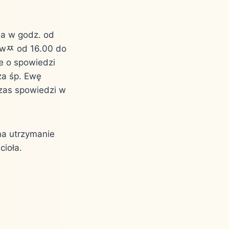
ia w godz. od
erwﾹ od 16.00 do
e o spowiedzi
 za śp. Ewę
czas spowiedzi w
 na utrzymanie
cioła.