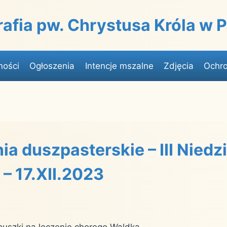
rafia pw. Chrystusa Króla w
ności
Ogłoszenia
Intencje mszalne
Zdjęcia
Ochro
a duszpasterskie – III Niedz
– 17.XII.2023
o puszki na leczenie chorego Waldka.