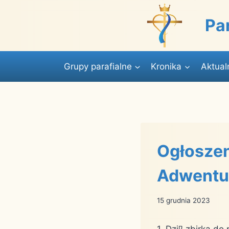
Przejdź
do
Pa
treści
Grupy parafialne
Kronika
Aktual
Ogłoszeni
Adwentu 
15 grudnia 2023
1. Dziﾜ zbi￳rka d