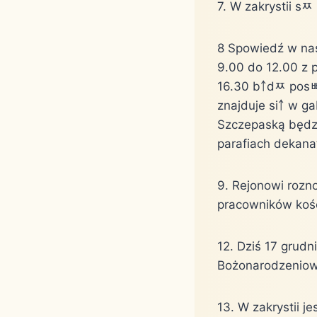
7. W zakrystii sﾹ 
8 Spowiedź w nas
9.00 do 12.00 z 
16.30 b￪dﾹ posﾳu
znajduje si￪ w ga
Szczepa￱ską będz
parafiach dekana
9. Rejonowi rozno
pracowników kości
12. Dziś 17 grud
Bożonarodzenio
13. W zakrystii j