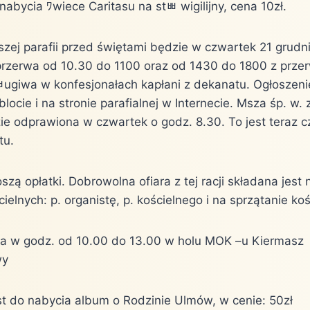
nabycia ﾜwiece Caritasu na st￳ﾳ wigilijny, cena 10zł.
zej parafii przed świętami będzie w czwartek 21 grudn
przerwa od 10.30 do 1100 oraz od 1430 do 1800 z prz
giwa w konfesjonałach kapłani z dekanatu. Ogłoszeni
blocie i na stronie parafialnej w Internecie. Msza śp. w.
ie odprawiona w czwartek o godz. 8.30. To jest teraz 
tu.
szą opłatki. Dobrowolna ofiara z tej racji składana jest
elnych: p. organistę, p. kościelnego i na sprzątanie koś
nia w godz. od 10.00 do 13.00 w holu MOK –u Kiermasz
wy
est do nabycia album o Rodzinie Ulm￳ów, w cenie: 50zł