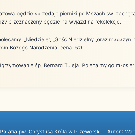
oazowa będzie sprzedaje pierniki po Mszach św. zachę
aży przeznaczony będzie na wyjazd na rekolekcje.
polecamy: „Niedzielę”, „Gość Niedzielny „oraz magazyn
om Bożego Narodzenia, cena: 5zł
elgrzymowanie śp. Bernard Tuleja. Polecajmy go miłosie
arafia pw. Chrystusa Króla w Przeworsku | Autor :
Wac