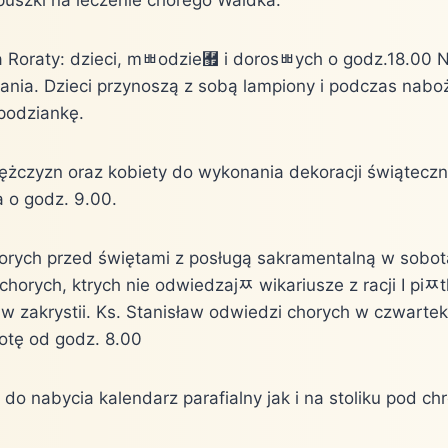
 Roraty: dzieci, mﾳodzie﾿ i dorosﾳych o godz.18.00 N
żania. Dzieci przynoszą z sobą lampiony i podczas nabo
spodziankę.
żczyzn oraz kobiety do wykonania dekoracji świąteczn
a o godz. 9.00.
orych przed świętami z posługą sakramentalną w sobot
chorych, kt￳rych nie odwiedzajﾹ wikariusze z racji I piﾹ
w zakrystii. Ks. Stanisław odwiedzi chorych w czwartek
otę od godz. 8.00
t do nabycia kalendarz parafialny jak i na stoliku pod ch￳