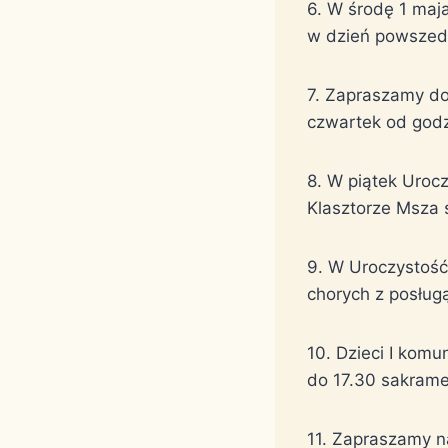
6. W środę 1 maj
w dzień powszedni
7. Zapraszamy do 
czwartek od godz
8. W piątek Uroc
Klasztorze Msza 
9. W Uroczystość
chorych z posług
10. Dzieci I kom
do 17.30 sakramen
11. Zapraszamy n