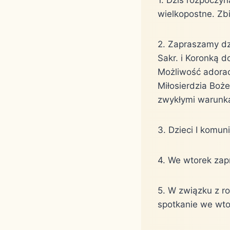
wielkopostne. Zbi
2. Zapraszamy dz
Sakr. i Koronką 
Możliwość adorac
Miłosierdzia Boż
zwykłymi warunka
3. Dzieci I komu
4. We wtorek za
5. W związku z ro
spotkanie we wto