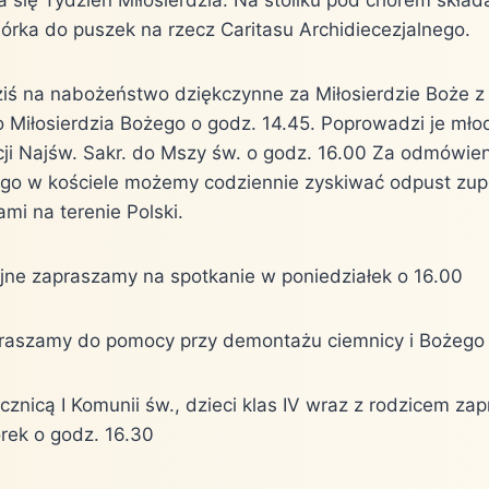
órka do puszek na rzecz Caritasu Archidiecezjalnego.
iś na nabożeństwo dziękczynne za Miłosierdzie Boże z
do Miłosierdzia Bożego o godz. 14.45. Poprowadzi je mł
ji Najśw. Sakr. do Mszy św. o godz. 16.00 Za odmówien
ego w kościele możemy codziennie zyskiwać odpust zup
mi na terenie Polski.
nijne zapraszamy na spotkanie w poniedziałek o 16.00
praszamy do pomocy przy demontażu ciemnicy i Bożego
cznicą I Komunii św., dzieci klas IV wraz z rodzicem z
rek o godz. 16.30