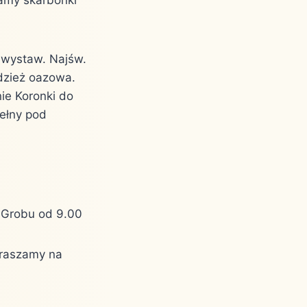
 wystaw. Najśw.
odzież oazowa.
ie Koronki do
ełny pod
 Grobu od 9.00
apraszamy na