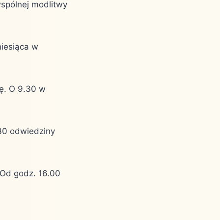
spólnej modlitwy
miesiąca w
lę. O 9.30 w
.30 odwiedziny
 Od godz. 16.00