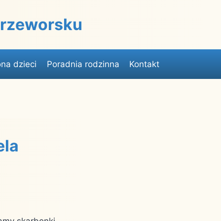
 Przeworsku
na dzieci
Poradnia rodzinna
Kontakt
ela
damy skarbonki