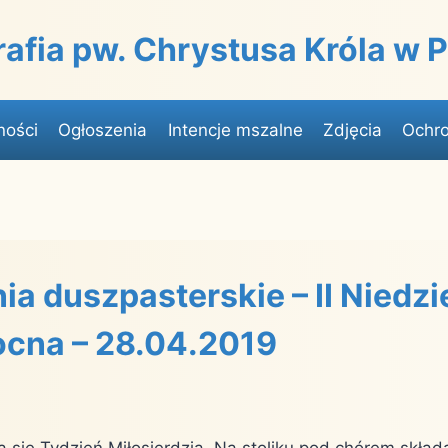
rafia pw. Chrystusa Króla w
ności
Ogłoszenia
Intencje mszalne
Zdjęcia
Ochro
ia duszpasterskie – II Niedzi
cna – 28.04.2019
a się Tydzień Miłosierdzia. Na stoliku pod chórem skła