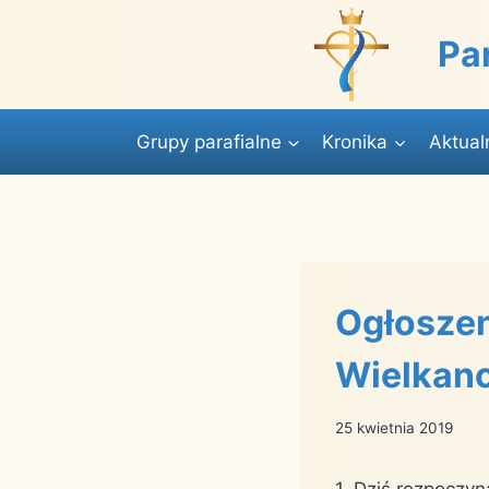
Przejdź
do
Pa
treści
Grupy parafialne
Kronika
Aktual
Ogłoszen
Wielkano
25 kwietnia 2019
1. Dziś rozpoczyn