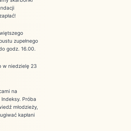
ndacji
zapłać!
świętszego
dpustu zupełnego
do godz. 16.00.
 w niedzielę 23
cami na
 Indeksy. Próba
wiedź młodzieży,
ugiwać kapłani