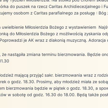
órka do puszek na rzecz Caritas Archidiecezjalnego i Fu
kujemy osobom z Caritas parafialnego za posługę : Bóg 
 uwielbienie Miłosierdzia Bożego z wystawieniem Naj
onką do Miłosierdzia Bożego z możliwością zyskania o
 Poprowadzi je AK wraz z diakonią muzyczną. Adoracja 
, że nastąpiła zmiana terminu bierzmowania. Będzie ono
11.30
odzież mającą przyjąć sakr. bierzmowania wraz z rodzi
rek o godz. 18.30. Prosimy, aby młodzież miała ze sobą
m bierzmowania będzie w piątek o godz. 18.30, a spo
ków w sobotę od godz. 16.30 do 18.00. Będą także posł