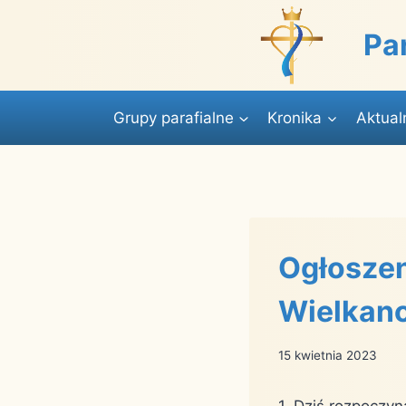
Przejdź
do
Pa
treści
Grupy parafialne
Kronika
Aktual
Ogłoszen
Wielkan
15 kwietnia 2023
1. Dziś rozpoczyn