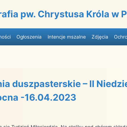
rafia pw. Chrystusa Króla w
ności
Ogłoszenia
Intencje mszalne
Zdjęcia
Ochro
ia duszpasterskie – II Niedzi
ocna -16.04.2023
a się Tydzień Miłosierdzia. Na stoliku pod chórem skła