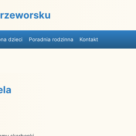
 Przeworsku
na dzieci
Poradnia rodzinna
Kontakt
ela
damy skarbonki