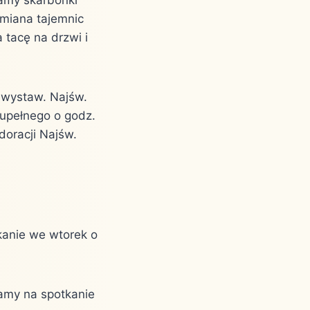
Zmiana tajemnic
 tacę na drzwi i
 wystaw. Najśw.
zupełnego o godz.
oracji Najśw.
tkanie we wtorek o
zamy na spotkanie