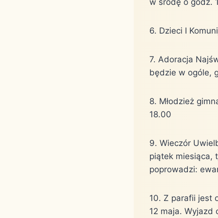
w środę o godz. 
6. Dzieci I Komu
7. Adoracja Najś
będzie w ogóle, 
8. Młodzież gimna
18.00
9. Wieczór Uwielb
piątek miesiąca, 
poprowadzi: ewang
10. Z parafii je
12 maja. Wyjazd o