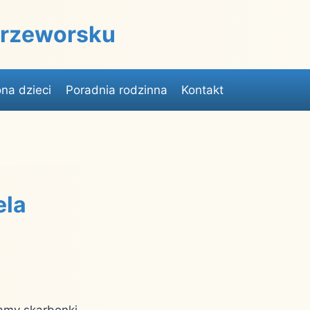
 Przeworsku
na dzieci
Poradnia rodzinna
Kontakt
ela
damy skarbonki