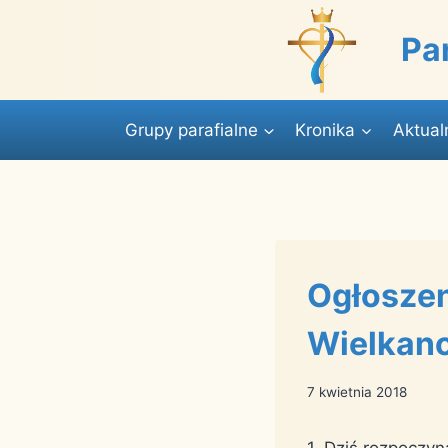
Przejdź
do
Pa
treści
Grupy parafialne
Kronika
Aktual
Ogłoszen
Wielkano
7 kwietnia 2018
1. Dziś rozpoczyn