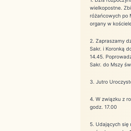
wielkopostne. Zb
różańcowych po M
organy w kościele
2. Zapraszamy dz
Sakr. i Koronką 
14.45. Poprowadz
Sakr. do Mszy św
3. Jutro Uroczys
4. W związku z ro
godz. 17.00
5. Udających się