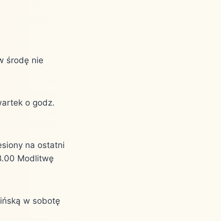
w środę nie
wartek o godz.
esiony na ostatni
18.00 Modlitwę
lińską w sobotę