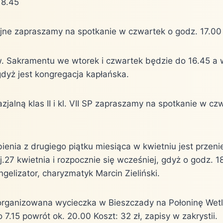
18.45
nijne zapraszamy na spotkanie w czwartek o godz. 17.00
w. Sakramentu we wtorek i czwartek będzie do 16.45 a 
gdyż jest kongregacja kapłańska.
zjalną klas II i kl. VII SP zapraszamy na spotkanie w cz
ienia z drugiego piątku miesiąca w kwietniu jest przeni
tj.27 kwietnia i rozpocznie się wcześniej, gdyż o godz. 
elizator, charyzmatyk Marcin Zieliński.
st organizowana wycieczka w Bieszczady na Połoninę Wet
 7.15 powrót ok. 20.00 Koszt: 32 zł, zapisy w zakrystii.