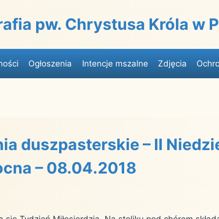
rafia pw. Chrystusa Króla w
ności
Ogłoszenia
Intencje mszalne
Zdjęcia
Ochro
ia duszpasterskie – II Niedzi
cna – 08.04.2018
a się Tydzień Miłosierdzia. Na stoliku pod chórem skła