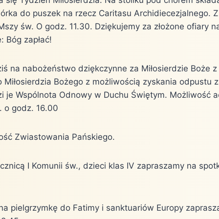
iórka do puszek na rzecz Caritasu Archidiecezjalnego. 
szy św. O godz. 11.30. Dziękujemy za złożone ofiary na
: Bóg zapłać!
iś na nabożeństwo dziękczynne za Miłosierdzie Boże z
do Miłosierdzia Bożego z możliwością zyskania odpustu 
i je Wspólnota Odnowy w Duchu Świętym. Możliwość ad
. o godz. 16.00
tość Zwiastowania Pańskiego.
cznicą I Komunii św., dzieci klas IV zapraszamy na spo
 na pielgrzymkę do Fatimy i sanktuariów Europy zapras