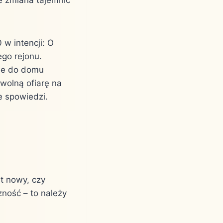
 w intencji: O
ego rejonu.
cie do domu
owolną ofiarę na
e spowiedzi.
st nowy, czy
ność – to należy