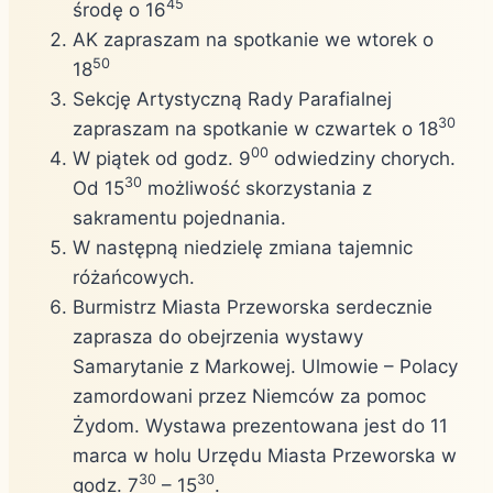
45
środę o 16
AK zapraszam na spotkanie we wtorek o
50
18
Sekcję Artystyczną Rady Parafialnej
30
zapraszam na spotkanie w czwartek o 18
00
W piątek od godz. 9
odwiedziny chorych.
30
Od 15
możliwość skorzystania z
sakramentu pojednania.
W następną niedzielę zmiana tajemnic
różańcowych.
Burmistrz Miasta Przeworska serdecznie
zaprasza do obejrzenia wystawy
Samarytanie z Markowej. Ulmowie – Polacy
zamordowani przez Niemców za pomoc
Żydom. Wystawa prezentowana jest do 11
marca w holu Urzędu Miasta Przeworska w
30
30
godz. 7
– 15
.