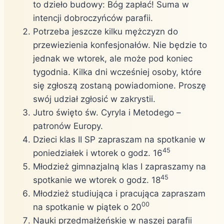
to dzieło budowy: Bóg zapłać! Suma w
intencji dobroczyńców parafii.
Potrzeba jeszcze kilku mężczyzn do
przewiezienia konfesjonałów. Nie będzie to
jednak we wtorek, ale może pod koniec
tygodnia. Kilka dni wcześniej osoby, które
się zgłoszą zostaną powiadomione. Proszę
swój udział zgłosić w zakrystii.
Jutro święto św. Cyryla i Metodego –
patronów Europy.
Dzieci klas II SP zapraszam na spotkanie w
45
poniedziałek i wtorek o godz. 16
Młodzież gimnazjalną klas I zapraszamy na
45
spotkanie we wtorek o godz. 18
Młodzież studiująca i pracująca zapraszam
00
na spotkanie w piątek o 20
Nauki przedmałżeńskie w naszej parafii