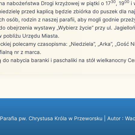
30
00
a nabożeństwa Drogi krzyżowej w piątki o 17
, 19
i 
iedzielę przed kaplicą będzie zbiórka do puszek dla naj
h osób, rodzin z naszej parafii, aby mogli godnie przeż
o obejrzenia wystawy „Wybierz życie” przy ul. Jagielloń
 pobliżu Urzędu Miasta.
ickiej polecamy czasopisma: „Niedziela”, „Arka”, „Gość Ni
ialną nr z marca.
ą do nabycia baranki i paschaliki na stół wielkanocny Cen
arafia pw. Chrystusa Króla w Przeworsku | Autor :
Wac