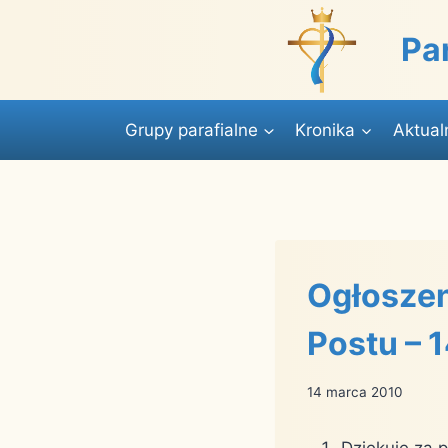
Przejdź
do
Pa
treści
Grupy parafialne
Kronika
Aktual
Ogłoszen
Postu – 
14 marca 2010
Dziękuję za 