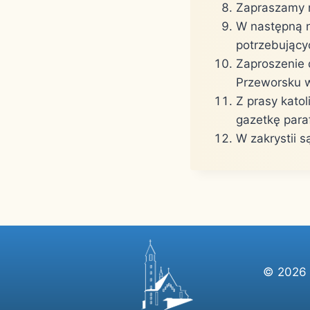
Zapraszamy n
W następną n
potrzebującyc
Zaproszenie d
Przeworsku w
Z prasy katol
gazetkę paraf
W zakrystii s
© 2026 P