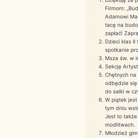
Firmom: „Budi
Adamowi Marek
tacę na budo
zapłać! Zapr
Dzieci klas I
spotkanie pr
Msza św. w i
Sekcję Artys
Chętnych na 
odbędzie się 
do salki w c
W piątek jes
tym dniu wst
Jest to takż
modlitwach.
Młodzież gim