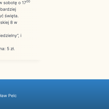
00
w sobotę o 17
bardziej
yć święta.
skiej 8 w
edzielny”, i
a: 5 zł.
ław Pelc