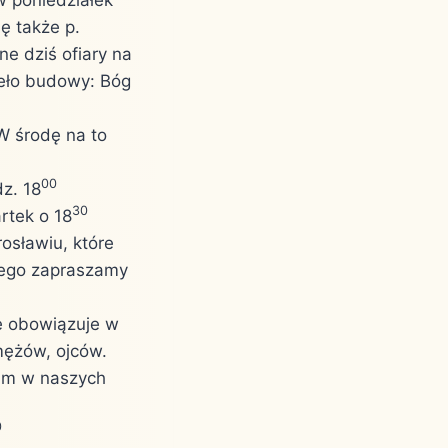
ję także p.
ne dziś ofiary na
ieło budowy: Bóg
 W środę na to
00
z. 18
30
rtek o 18
osławiu, które
ożego zapraszamy
ie obowiązuje w
mężów, ojców.
Nim w naszych
0