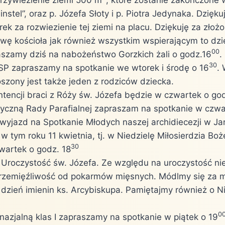
nstel”, oraz p. Józefa Słoty i p. Piotra Jedynaka. Dzięku
 za rozwiezienie tej ziemi na placu. Dziękuję za złożo
wę kościoła jak również wszystkim wspierającym to dz
00
aszamy dziś na nabożeństwo Gorzkich żali o godz.16
.
30
I SP zapraszamy na spotkanie we wtorek i środę o 16
.
oszony jest także jeden z rodziców dziecka.
ntencji braci z Róży św. Józefa będzie w czwartek o god
tyczną Rady Parafialnej zapraszam na spotkanie w czwa
wyjazd na Spotkanie Młodych naszej archidiecezji w Jar
w tym roku 11 kwietnia, tj. w Niedzielę Miłosierdzia B
30
zwartek o godz. 18
t Uroczystość św. Józefa. Ze względu na uroczystość n
rzemięźliwość od pokarmów mięsnych. Módlmy się za 
e dzień imienin ks. Arcybiskupa. Pamiętajmy również o 
0
nazjalną klas I zapraszamy na spotkanie w piątek o 19