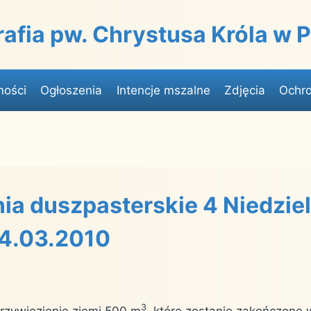
rafia pw. Chrystusa Króla w
ności
Ogłoszenia
Intencje mszalne
Zdjęcia
Ochro
ia duszpasterskie 4 Niedziel
14.03.2010
3
przywiezienie ziemi 500 m
, które zostanie zakończone 