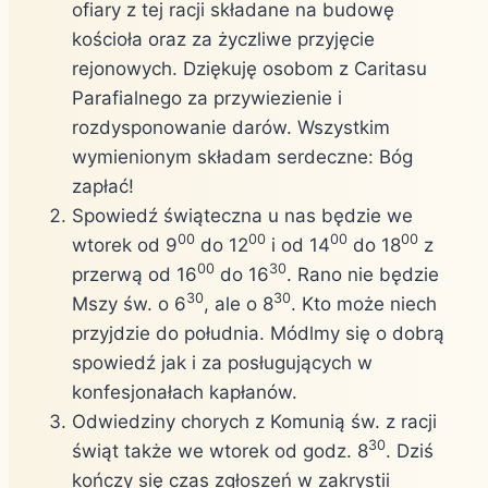
ofiary z tej racji składane na budowę
kościoła oraz za życzliwe przyjęcie
rejonowych. Dziękuję osobom z Caritasu
Parafialnego za przywiezienie i
rozdysponowanie darów. Wszystkim
wymienionym składam serdeczne: Bóg
zapłać!
Spowiedź świąteczna u nas będzie we
00
00
00
00
wtorek od 9
do 12
i od 14
do 18
z
00
30
przerwą od 16
do 16
. Rano nie będzie
30
30
Mszy św. o 6
, ale o 8
. Kto może niech
przyjdzie do południa. Módlmy się o dobrą
spowiedź jak i za posługujących w
konfesjonałach kapłanów.
Odwiedziny chorych z Komunią św. z racji
30
świąt także we wtorek od godz. 8
. Dziś
kończy się czas zgłoszeń w zakrystii