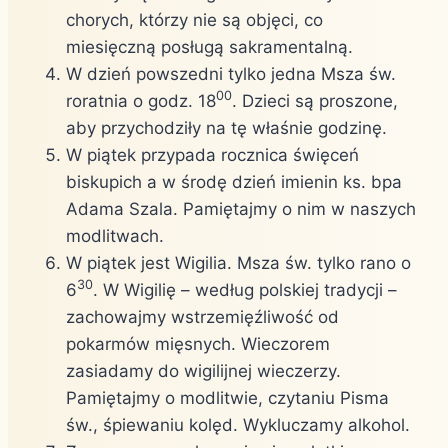
chorych, którzy nie są objęci, co
miesięczną posługą sakramentalną.
W dzień powszedni tylko jedna Msza św.
00
roratnia o godz. 18
. Dzieci są proszone,
aby przychodziły na tę właśnie godzinę.
W piątek przypada rocznica święceń
biskupich a w środę dzień imienin ks. bpa
Adama Szala. Pamiętajmy o nim w naszych
modlitwach.
W piątek jest Wigilia. Msza św. tylko rano o
30
6
. W Wigilię – według polskiej tradycji –
zachowajmy wstrzemięźliwość od
pokarmów mięsnych. Wieczorem
zasiadamy do wigilijnej wieczerzy.
Pamiętajmy o modlitwie, czytaniu Pisma
św., śpiewaniu kolęd. Wykluczamy alkohol.