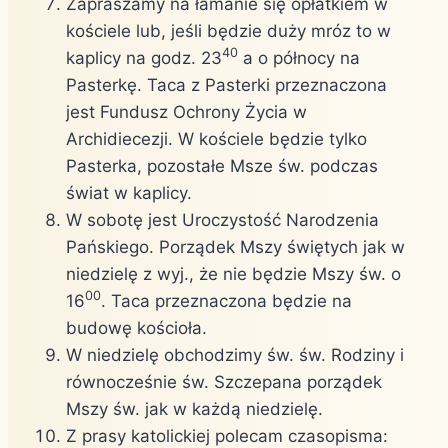
Zapraszamy na łamanie się opłatkiem w
kościele lub, jeśli będzie duży mróz to w
40
kaplicy na godz. 23
a o północy na
Pasterkę. Taca z Pasterki przeznaczona
jest Fundusz Ochrony Życia w
Archidiecezji. W kościele będzie tylko
Pasterka, pozostałe Msze św. podczas
świat w kaplicy.
W sobotę jest Uroczystość Narodzenia
Pańskiego. Porządek Mszy świętych jak w
niedzielę z wyj., że nie będzie Mszy św. o
00
16
. Taca przeznaczona będzie na
budowę kościoła.
W niedzielę obchodzimy św. św. Rodziny i
równocześnie św. Szczepana porządek
Mszy św. jak w każdą niedzielę.
Z prasy katolickiej polecam czasopisma: