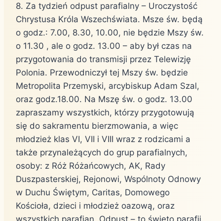
8. Za tydzień odpust parafialny – Uroczystość
Chrystusa Króla Wszechświata. Msze św. będą
o godz.: 7.00, 8.30, 10.00, nie będzie Mszy św.
o 11.30 , ale o godz. 13.00 – aby był czas na
przygotowania do transmisji przez Telewizję
Polonia. Przewodniczył tej Mszy św. będzie
Metropolita Przemyski, arcybiskup Adam Szal,
oraz godz.18.00. Na Mszę św. o godz. 13.00
zapraszamy wszystkich, którzy przygotowują
się do sakramentu bierzmowania, a więc
młodzież klas VI, VII i VIII wraz z rodzicami a
także przynależących do grup parafialnych,
osoby: z Róż Różańcowych, AK, Rady
Duszpasterskiej, Rejonowi, Wspólnoty Odnowy
w Duchu Świętym, Caritas, Domowego
Kościoła, dzieci i młodzież oazową, oraz
wszystkich parafian. Odpust – to święto parafii