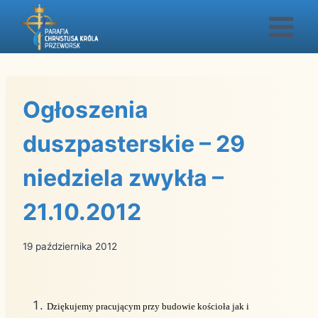
Przejdź
do
treści
Ogłoszenia
duszpasterskie – 29
niedziela zwykła –
21.10.2012
19 października 2012
Dziękujemy pracującym przy budowie kościoła jak i