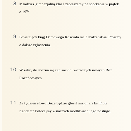
Młodzież gimnazjalną klas I zapraszamy na spotkanie w piątek
00
o 19
Powstający krąg Domowego Kościoła ma 3 małżeństwa. Prosimy
o dalsze zgłoszenia.
W zakrystii można się zapisać do tworzonych nowych Róż
Różańcowych
Za tydzień słowo Boże będzie głosił misjonarz ks. Piotr
Kandefer. Polecajmy w naszych modlitwach jego posługę.