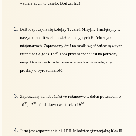
wspierającym to dzieło: Bóg zapłać!
Dziś rozpoczyna się kolejny Tydzień Misyjny. Pamiętajmy w
naszych modlitwach o dziełach misyjnych Kościoła jak i
misjonarzach. Zapraszamy dziś na modlitwę różańcową w tych
00
intencjach o godz.16
. Taca przeznaczona jest na potrzeby
misji. Dziś także trwa liczenie wiernych w Kościele, więc
prosimy o wyrozumiałość.
Zapraszamy na nabożeństwo różańcowe w dzień powszedni o
30
30
00
16
, 17
i dodatkowo w piątek o 19
Jutro jest wspomnienie bł. J.P.II. Młodzież gimnazjalną klas III