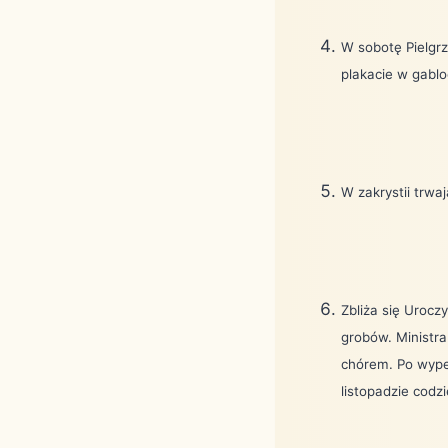
W sobotę Pielgr
plakacie w gablo
W zakrystii trwa
Zbliża się Urocz
grobów. Ministra
chórem. Po wype
listopadzie codz