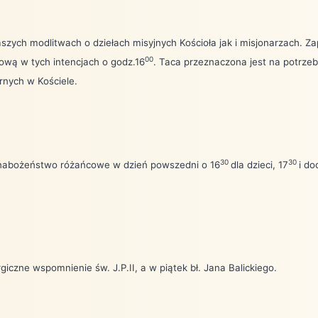
zych modlitwach o dziełach misyjnych Kościoła jak i misjonarzach. Z
00
ową w tych intencjach o godz.16
. Taca przeznaczona jest na potrzeby
ernych w Kościele.
30
30
nabożeństwo różańcowe w dzień powszedni o 16
dla dzieci, 17
i do
rgiczne wspomnienie św. J.P.II, a w piątek bł. Jana Balickiego.