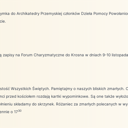
zymka do Archikatedry Przemyskiej członków Dzieła Pomocy Powołanio
cie.
ją zapisy na Forum Charyzmatyczne do Krosna w dniach 9-10 listopada
ystość Wszystkich Świętych. Pamiętajmy o naszych bliskich zmarłych.
nci przed kościołem rozdają kartki wypominkowe. Są one także wyłożo
łnieniu składamy do skrzynek. Różaniec za zmarłych polecanych w w
30
iennie o 17