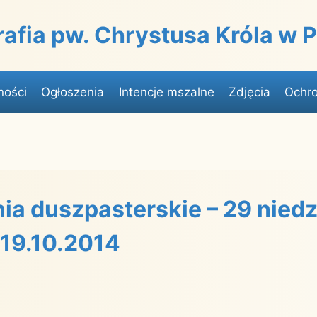
rafia pw. Chrystusa Króla w
ności
Ogłoszenia
Intencje mszalne
Zdjęcia
Ochro
ia duszpasterskie – 29 niedz
 19.10.2014