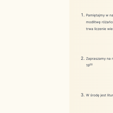
Pamiętajmy w nas
modlitwę różańc
trwa liczenie wi
Zapraszamy na 
00
19
W środę jest litu