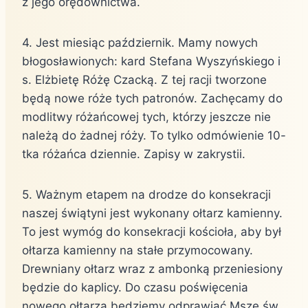
z jego orędownictwa.
4. Jest miesiąc październik. Mamy nowych
błogosławionych: kard Stefana Wyszyńskiego i
s. Elżbietę Różę Czacką. Z tej racji tworzone
będą nowe róże tych patronów. Zachęcamy do
modlitwy różańcowej tych, którzy jeszcze nie
należą do żadnej róży. To tylko odmówienie 10-
tka różańca dziennie. Zapisy w zakrystii.
5. Ważnym etapem na drodze do konsekracji
naszej świątyni jest wykonany ołtarz kamienny.
To jest wymóg do konsekracji kościoła, aby był
ołtarza kamienny na stałe przymocowany.
Drewniany ołtarz wraz z ambonką przeniesiony
będzie do kaplicy. Do czasu poświęcenia
nowego ołtarza będziemy odprawiać Msze św.