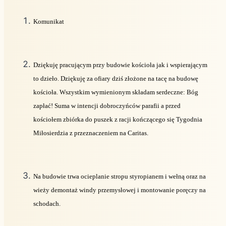
Komunikat
Dziękuję pracującym przy budowie kościoła jak i wspierającym
to dzieło. Dziękuję za ofiary dziś złożone na tacę na budowę
kościoła. Wszystkim wymienionym składam serdeczne: Bóg
zapłać! Suma w intencji dobroczyńców parafii a przed
kościołem zbiórka do puszek z racji kończącego się Tygodnia
Miłosierdzia z przeznaczeniem na Caritas.
Na budowie trwa ocieplanie stropu styropianem i wełną oraz na
wieży demontaż windy przemysłowej i montowanie poręczy na
schodach.