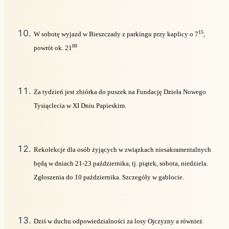
15
W sobotę wyjazd w Bieszczady z parkingu przy kaplicy o 7
,
00
powrót ok. 21
Za tydzień jest zbiórka do puszek na Fundację Dzieła Nowego
Tysiąclecia w XI Dniu Papieskim.
Rekolekcje dla osób żyjących w związkach niesakramentalnych
będą w dniach 21-23 października, tj. piątek, sobota, niedziela.
Zgłoszenia do 10 października. Szczegóły w gablocie.
Dziś w duchu odpowiedzialności za losy Ojczyzny a również