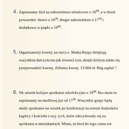
00
Zapraszamy dziś na nabożeństwo różańcowe o 16
, a w dzień
30
30
powszedni: dzieci o 16
,
drugie nabożeństwo o 17
i
00
dodatkowo w piątki o 19
.
Organizatorzy kwesty na rzecz o. Marka Krupy dziękują
wszystkim darczyńcom jak również tym, dzięki którym udało się
przeprowadzić kwestę. Zebrano kwotę: 13.604 zł. Bóg zapłać !
00
We wtorek kolejne spotkanie rekolekcyjne o 19
. Kto może to
30
zapraszamy na modlitwę już od 17
. Wszystkie grupy będą
miały spotkania we wtorek po konferencji na terenie budynków
kaplicy i kościoła z wyj. tych, które zdecydowały się na
spotkania w mieszkaniach. Mimo, ze ktoś do tego czasu nie