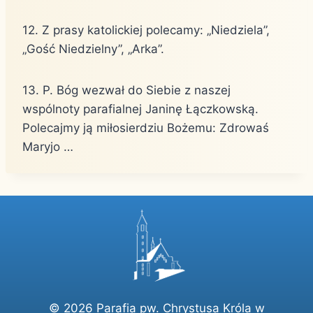
12. Z prasy katolickiej polecamy: „Niedziela”,
„Gość Niedzielny”, „Arka”.
13. P. Bóg wezwał do Siebie z naszej
wspólnoty parafialnej Janinę Łączkowską.
Polecajmy ją miłosierdziu Bożemu: Zdrowaś
Maryjo …
© 2026 Parafia pw. Chrystusa Króla w