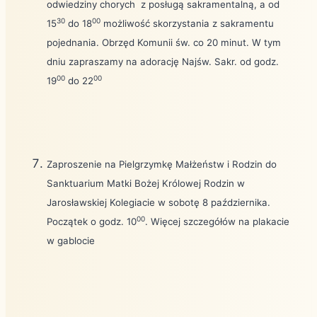
odwiedziny chorych
z posługą sakramentalną, a od
30
00
15
do 18
możliwość skorzystania z sakramentu
pojednania. Obrzęd Komunii św. co 20 minut. W tym
dniu zapraszamy na adorację Najśw. Sakr. od godz.
00
00
19
do 22
Zaproszenie na Pielgrzymkę Małżeństw i Rodzin do
Sanktuarium Matki Bożej Królowej Rodzin w
Jarosławskiej Kolegiacie w sobotę 8 października.
00
Początek o godz. 10
. Więcej szczegółów na plakacie
w gablocie