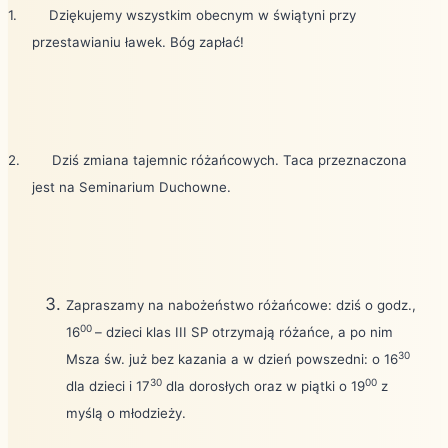
1.
Dziękujemy wszystkim obecnym w świątyni przy
przestawianiu ławek. Bóg zapłać!
2.
Dziś zmiana tajemnic różańcowych. Taca przeznaczona
jest na Seminarium Duchowne.
Zapraszamy na nabożeństwo różańcowe: dziś o godz.,
00
16
– dzieci klas III SP otrzymają różańce, a po nim
30
Msza św. już bez kazania a w dzień powszedni: o 16
30
00
dla dzieci i 17
dla dorosłych oraz w piątki o 19
z
myślą o młodzieży.