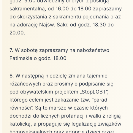
godz. 9.00 odwiedziny chorych z posługą
sakramentalną, od 16.00 do 18.00 zapraszamy
do skorzystania z sakramentu pojednania oraz
na adorację Najśw. Sakr. od godz. 18.30 do
20.00.
7. W sobotę zapraszamy na nabożeństwo
Fatimskie o godz. 18.00
8. W następną niedzielę zmiana tajemnic
różańcowych oraz prosimy o podpisanie się
pod obywatelskim projektem „StopLGBT”,
którego celem jest zakazanie tzw. ”parad
równości”. Są to marsze w czasie których
dochodzi do licznych profanacji i walki z religią
katolicką, a propaguje się legalizację związków
homoseksualnych oraz adopcję dzieci przez