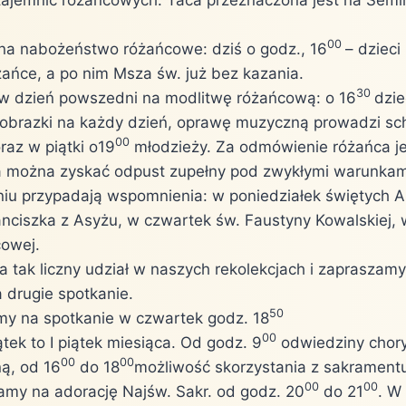
00
a nabożeństwo różańcowe: dziś o godz., 16
– dzieci
żańce, a po nim Msza św. już bez kazania.
30
w dzień powszedni na modlitwę różańcową: o 16
dzie
obrazki na każdy dzień, oprawę muzyczną prowadzi schol
00
raz w piątki o19
młodzieży. Za odmówienie różańca je
a można zyskać odpust zupełny pod zwykłymi warunka
iu przypadają wspomnienia: w poniedziałek świętych 
anciszka z Asyżu, w czwartek św. Faustyny Kowalskiej,
owej.
a tak liczny udział w naszych rekolekcjach i zapraszam
 drugie spotkanie.
50
y na spotkanie w czwartek godz. 18
00
ątek to I piątek miesiąca. Od godz. 9
odwiedziny chory
00
00
ą, od 16
do 18
możliwość skorzystania z sakrament
00
00
amy na adorację Najśw. Sakr. od godz. 20
do 21
. W