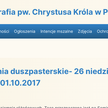
rafia pw. Chrystusa Króla w
ności
Ogłoszenia
Intencje mszalne
Zdjęcia
Ochro
ia duszpasterskie- 26 niedzi
 01.10.2017
tajemnic różańcowych. Taca przeznaczona jest na Semi