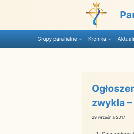
Przejdź
do
Pa
treści
Grupy parafialne
Kronika
Aktual
Ogłoszen
zwykła –
29 września 2017
Dziś zmiana 