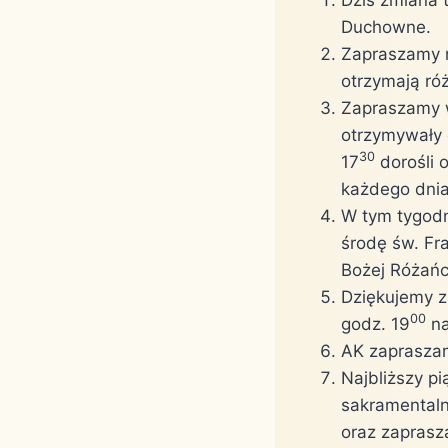
Duchowne.
Zapraszamy n
otrzymają ró
Zapraszamy 
otrzymywały 
30
17
dorośli o
każdego dni
W tym tygodn
środę św. Fr
Bożej Różańc
Dziękujemy z
00
godz. 19
na
AK zapraszam
Najbliższy pi
sakramentaln
oraz zaprasz