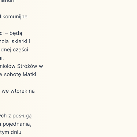
 I komunijne
ci – będą
a Iskierki i
dnej części
mi.
Aniołów Stróżów w
 w sobotę Matki
y we wtorek na
ch z posługą
u pojednania,
 tym dniu