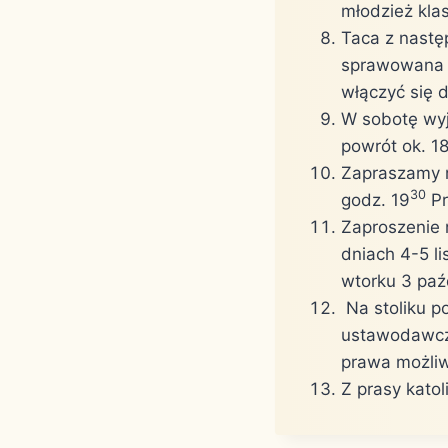
młodzież kla
Taca z nastę
sprawowana b
włączyć się d
W sobotę wyj
powrót ok. 1
Zapraszamy m
30
godz. 19
Pr
Zaproszenie 
dniach 4-5 li
wtorku 3 paź
Na stoliku p
ustawodawczą
prawa możliw
Z prasy katol