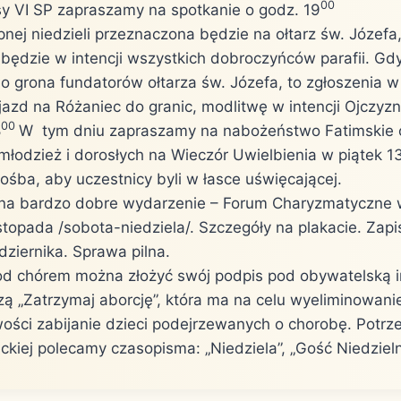
00
sy VI SP zapraszamy na spotkanie o godz. 19
pnej niedzieli przeznaczona będzie na ołtarz św. Józef
ędzie w intencji wszystkich dobroczyńców parafii. Gd
o grona fundatorów ołtarza św. Józefa, to zgłoszenia w 
azd na Różaniec do granic, modlitwę w intencji Ojczyzn
00
8
W tym dniu zapraszamy na nabożeństwo Fatimskie o
łodzież i dorosłych na Wieczór Uwielbienia w piątek 1
ośba, aby uczestnicy byli w łasce uświęcającej.
na bardzo dobre wydarzenie – Forum Charyzmatyczne 
stopada /sobota-niedziela/. Szczegóły na plakacie. Zapi
dziernika. Sprawa pilna.
od chórem można złożyć swój podpis pod obywatelską i
 „Zatrzymaj aborcję”, która ma na celu wyeliminowanie
ości zabijanie dzieci podejrzewanych o chorobę. Potrze
ickiej polecamy czasopisma: „Niedziela”, „Gość Niedzieln