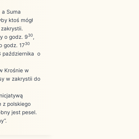
a, a Suma
yby ktoś mógł
zakrystii.
30
y o godz. 9
,
30
 godz. 17
3 października o
w Krośnie w
sy w zakrystii do
nicjatywą
 z polskiego
bny jest pesel.
y”.